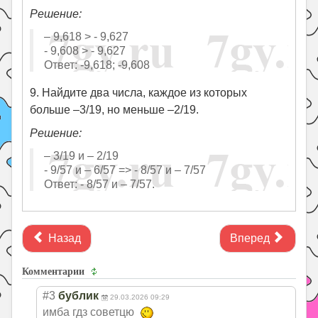
Решение:
– 9,618 > - 9,627
- 9,608 > - 9,627
Ответ: -9,618; -9,608
9. Найдите два числа, каждое из которых
больше –3/19, но меньше –2/19.
Решение:
– 3/19 и – 2/19
- 9/57 и – 6/57 => - 8/57 и – 7/57
Ответ: - 8/57 и – 7/57.
Назад
Вперед
Комментарии
#3
бублик
29.03.2026 09:29
имба гдз советцю