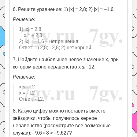
6. Решите уравнение: 1) |x| = 2,8; 2) |x| = –1,6.
Решение:
1) |x| = 2,8
x = ± 2,8
2) |x| = - 1,6 – нет решения
Ответ: 1) 2,8; - 2,8; 2) нет корней.
7. Найдите наибольшее целое значение х, при
котором верно неравенство х ≤ –12.
Решение:
х ≤ - 12
х = - 12
Ответ: - 12.
8. Какую цифру можно поставить вместо
звёздочки, чтобы получилось верное
неравенство (рассмотрите все возможные
случаи): –9,6 • 8 > –9,627?