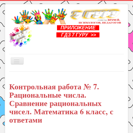
ПРИЛОЖЕНИЕ
ГДЗ 7 ГУРУ >>
Включить/
выключить
навигацию
Главная
Контрольная работа № 7.
Книги
Рациональные числа.
Рукоделие
Сравнение рациональных
Подготовка к школе
чисел. Математика 6 класс, с
Уроки
ответами
ГДЗ