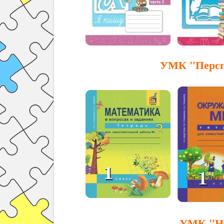
УМК "Персп
УМК "На