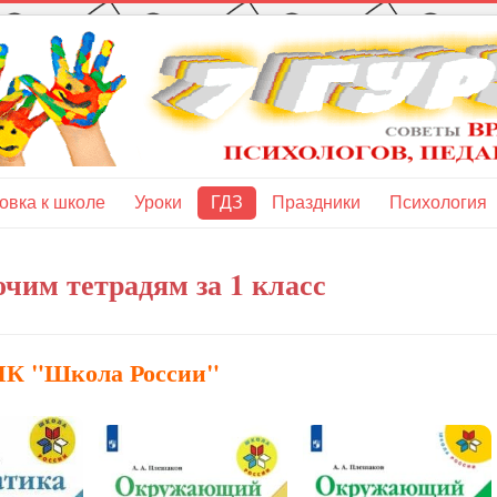
овка к школе
Уроки
ГДЗ
Праздники
Психология
чим тетрадям за 1 класс
К "Школа России"