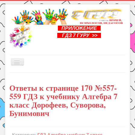
ПРИЛОЖЕНИЕ
ГДЗ 7 ГУРУ >>
Включить/
выключить
навигацию
Главная
Ответы к странице 170 №557-
Книги
559 ГДЗ к учебнику Алгебра 7
Рукоделие
класс Дорофеев, Суворова,
Подготовка к школе
Бунимович
Уроки
ГДЗ