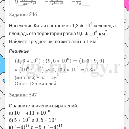
=
−
=
−
г)
3
14
3
15
3
3
−
33
x
x
x
z
x
z
Задание 546
10
9
9
10
Население Китая составляет 1,3 ∗
человек, а
к
м
2
10
6
2
6
10
к
м
площадь его территории равна 9,6 ∗
.
к
м
2
2
к
м
Найдите среднее число жителей на 1
.
Решение
(
1
,
3
∗
10
9
)
:
(
9
,
6
∗
10
6
)
=
(
1
,
3
:
9
,
6
)
∗
(
10
9
:
10
6
)
≈
0
,
9
6
(
1
,
3
∗
10
)
:
(
9
,
6
∗
10
)
=
(
1
,
3
:
9
,
6
)
9
6
3
∗
(
10
:
10
)
≈
0
,
135
∗
10
=
135
к
м
2
2
к
м
(жителей) − на 1
.
Ответ: 135 жителей.
Задание 547
Сравните значения выражений:
10
11
11
∗
10
10
11
10
10
11
∗
10
а)
и
5
∗
10
7
0
,
5
∗
10
8
7
8
5
∗
10
0
,
5
∗
10
б)
и
(
−
4
)
18
−
5
∗
(
−
4
)
17
18
17
(
−
4
)
−
5
∗
(
−
4
)
в)
и