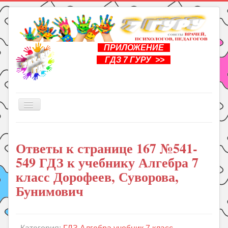
ПРИЛОЖЕНИЕ
ГДЗ 7 ГУРУ >>
Включить/
выключить
навигацию
Главная
Ответы к странице 167 №541-
Книги
549 ГДЗ к учебнику Алгебра 7
Рукоделие
класс Дорофеев, Суворова,
Подготовка к школе
Бунимович
Уроки
ГДЗ