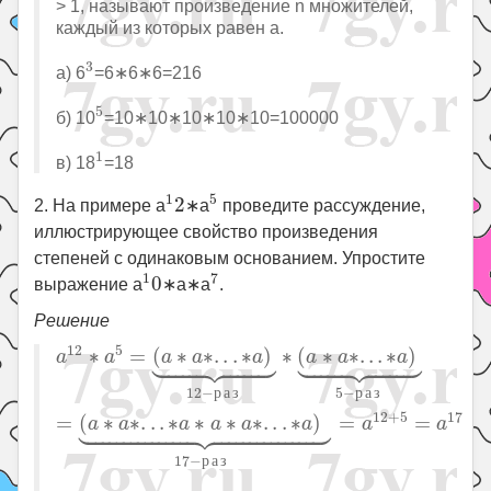
> 1, называют произведение n множителей,
каждый из которых равен a.
3
3
а) 6
=6∗6∗6=216
5
5
б) 10
=10∗10∗10∗10∗10=100000
1
1
в) 18
=18
1
2
5
1
5
2
2. На примере a
∗a
проведите рассуждение,
иллюстрирующее свойство произведения
степеней с одинаковым основанием. Упростите
1
0
7
1
7
0
выражение a
∗a∗a
.
Решение
a
12
∗
a
5
=
(
a
∗
a
∗
.
.
.
∗
a
)
⏟
12
−
р
а
з
∗
(
a
∗
a
∗
.
.
.
∗
a
)










12
5
∗
=
(
∗
∗
.
.
.
∗
)
∗
(
∗
∗
.
.
.
∗
)
a
a
a
a
a
a
a
a
12
−
р
а
з
5
−
р
а
з





12
+
5
17
=
(
∗
∗
.
.
.
∗
∗
∗
∗
.
.
.
∗
)
=
=
a
a
a
a
a
a
a
a
17
−
р
а
з