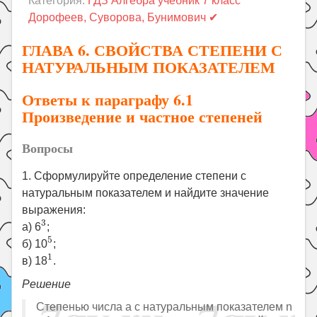
Категория:
ГДЗ Алгебра учебник 7 класс
Праздники
Дорофеев, Суворова, Бунимович ✔
Психология
ГЛАВА 6. СВОЙСТВА СТЕПЕНИ С
Летом!
НАТУРАЛЬНЫМ ПОКАЗАТЕЛЕМ
Поиск
Ответы к параграфу 6.1
Произведение и частное степеней
Вопросы
1. Сформулируйте определение степени с
натуральным показателем и найдите значение
выражения:
3
3
а) 6
;
5
5
б) 10
;
1
1
в) 18
.
Решение
Степенью числа a с натуральным показателем n