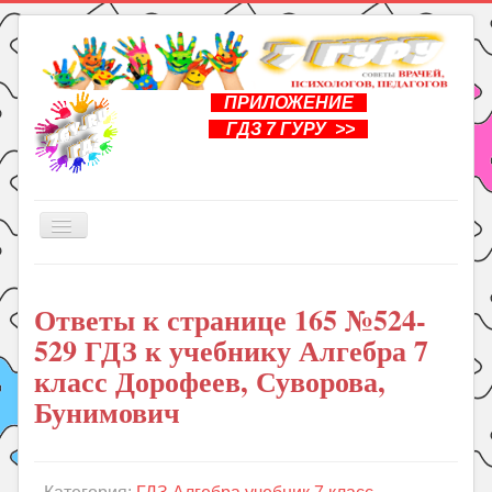
ПРИЛОЖЕНИЕ
ГДЗ 7 ГУРУ >>
Включить/
выключить
навигацию
Главная
Ответы к странице 165 №524-
Книги
529 ГДЗ к учебнику Алгебра 7
Рукоделие
класс Дорофеев, Суворова,
Подготовка к школе
Бунимович
Уроки
ГДЗ