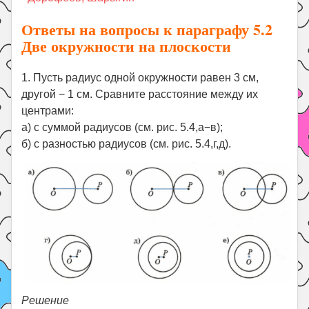
Праздники
Ответы на вопросы к параграфу 5.2
Психология
Две окружности на плоскости
Летом!
Поиск
1. Пусть радиус одной окружности равен 3 см,
другой − 1 см. Сравните расстояние между их
центрами:
а) с суммой радиусов (см. рис. 5.4,а−в);
б) с разностью радиусов (см. рис. 5.4,г,д).
Решение