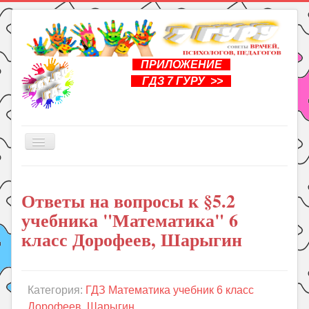
ПРИЛОЖЕНИЕ
ГДЗ 7 ГУРУ >>
Включить/
выключить
навигацию
Главная
Ответы на вопросы к §5.2
Книги
учебника "Математика" 6
Рукоделие
класс Дорофеев, Шарыгин
Подготовка к школе
Уроки
Категория:
ГДЗ Математика учебник 6 класс
ГДЗ
Дорофеев, Шарыгин