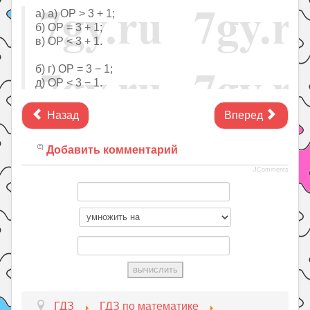
а) а) OP > 3 + 1;
б) OP = 3 + 1;
в) OP < 3 + 1.
б) г) OP = 3 − 1;
д) OP < 3 − 1.
Назад
Вперед
Добавить комментарий
JComments
ГДЗ
ГДЗ по математике