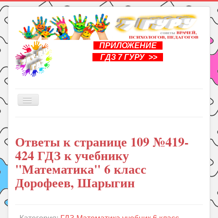
ПРИЛОЖЕНИЕ
ГДЗ 7 ГУРУ >>
Включить/
выключить
навигацию
Главная
Ответы к странице 109 №419-
Книги
424 ГДЗ к учебнику
Рукоделие
"Математика" 6 класс
Подготовка к школе
Дорофеев, Шарыгин
Уроки
ГДЗ