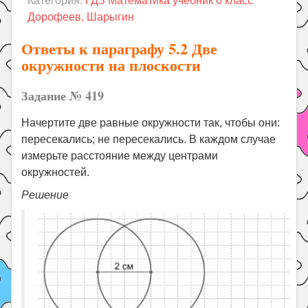
Категория:
ГДЗ Математика учебник 6 класс
Праздники
Дорофеев, Шарыгин
Психология
Ответы к параграфу 5.2 Две
Летом!
окружности на плоскости
Поиск
Задание № 419
Начертите две равные окружности так, чтобы они:
пересекались; не пересекались. В каждом случае
измерьте расстояние между центрами
окружностей.
Решение