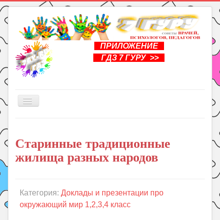
ПРИЛОЖЕНИЕ
ГДЗ 7 ГУРУ >>
Включить/
выключить
навигацию
Главная
Старинные традиционные
Книги
жилища разных народов
Рукоделие
Подготовка к школе
Уроки
Категория:
Доклады и презентации про
окружающий мир 1,2,3,4 класс
ГДЗ