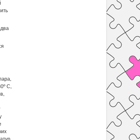
й
чить
 два
ся
пара,
0º С,
в,
т
у
е
чих
ратур