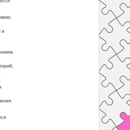
ается
емию.
 и
чением
терий,
с
к
ления.
тся