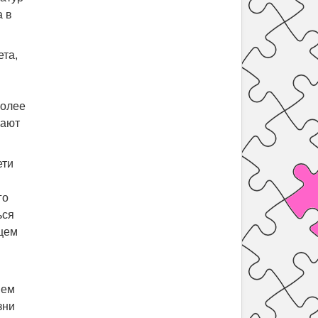
а в
ета,
более
вают
ети
го
ься
ющем
ием
зни