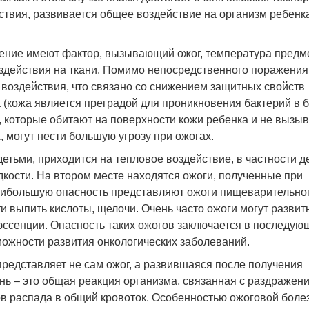
йствия, развивается общее воздействие на организм ребенк
ение имеют фактор, вызывающий ожог, температура предм
оздействия на ткани. Помимо непосредственного поражения
 воздействия, что связано со снижением защитных свойств
а (кожа является преградой для проникновения бактерий в 
и, которые обитают на поверхности кожи ребенка и не вызы
 могут нести большую угрозу при ожогах.
тьми, приходится на тепловое воздействие, в частности д
дкости. На втором месте находятся ожоги, полученные при
наибольшую опасность представляют ожоги пищеварительно
сти выпить кислоты, щелочи. Очень часто ожоги могут развит
эссенции. Опасность таких ожогов заключается в последу
ожности развития онкологических заболеваний.
представляет не сам ожог, а развившаяся после получения
нь – это общая реакция организма, связанная с раздражен
в распада в общий кровоток. Особенностью ожоговой боле