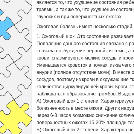
является то, что ухудшение состояния реб
травмы, а так же то, что ухудшение состо
глубоких и при поверхностных ожогах.
Ожоговая болезнь имеет несколько стадий.
1. Ожоговый шок. Это состояние развивает
Появление данного состояния связано с р
сначала возбуждение нервной системы, а 
крови: спазмируются мелкие сосуды и проис
Уменьшается кровоток в почках, из-за чег
анурии (полное отсутствие мочи). В месте
сосудов, поэтому из крови в окружающие т
количество циркулирующей крови. Кровь ста
наблюдаться образование тромбов. Выделя
А) Ожоговый шок 1 степени. Характеризуе
болезненность в месте ожога. Других нар
через 6-8 часов возможно снижение колич
поверхностных ожогах 15-20% площади тел
Б) Ожоговый шок 2 степени. Характерна не