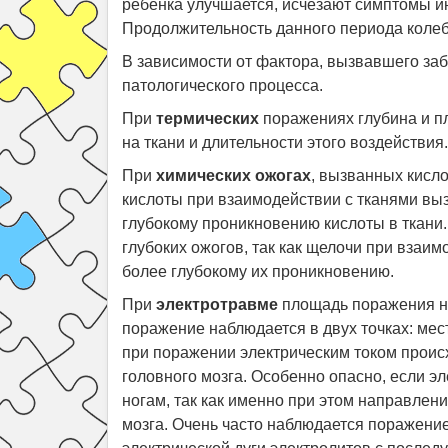
ребенка улучшается, исчезают симптомы и
Продолжительность данного периода колебл
В зависимости от фактора, вызвавшего за
патологического процесса.
При
термических
поражениях глубина и п
на ткани и длительности этого воздействия.
При
химических ожогах
, вызванных кисло
кислоты при взаимодействии с тканями вы
глубокому проникновению кислоты в ткани
глубоких ожогов, так как щелочи при взаи
более глубокому их проникновению.
При
электротравме
площадь поражения не
поражение наблюдается в двух точках: мес
при поражении электрическим током происх
головного мозга. Особенно опасно, если эле
ногам, так как именно при этом направлен
мозга. Очень часто наблюдается поражение