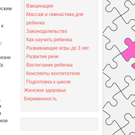
Вакцинация
еским
Массаж и гимнастика для
ребенка
 к
Законодательство
Как научить ребенка
:
Развивающие игры до 3 лет
Развитие речи
жизни
у,
Воспитание ребенка
Конспекты воспитателю
Подготовка к школе
Женское здоровье
Беременность
,
м
и
ьное