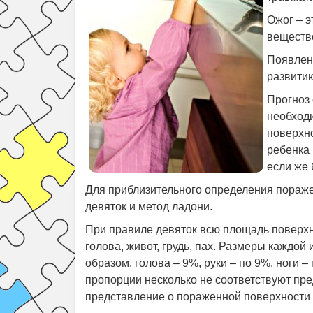
Ожог – э
веществ
Появлени
развитию
Прогноз 
необход
поверхно
ребенка 
если же 
Для приблизительного определения пораж
девяток и метод ладони.
При правиле девяток всю площадь поверхно
голова, живот, грудь, пах. Размеры каждой 
образом, голова – 9%, руки – по 9%, ноги –
пропорции несколько не соответствуют пр
представление о пораженной поверхности 