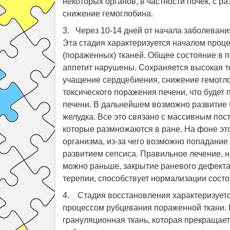
некоторых органов, в частности почек, с р
снижение гемоглобина.
3. Через 10-14 дней от начала заболеван
Эта стадия характеризуется началом проц
(пораженных) тканей. Общее состояние в п
аппетит нарушены. Сохраняется высокая те
учащение сердцебиения, снижение гемогло
токсического поражения печени, что буде
печени. В дальнейшем возможно развитие 
желудка. Все это связано с массивным пос
которые размножаются в ране. На фоне эт
организма, из-за чего возможно попадание 
развитием сепсиса. Правильное лечение, н
можно раньше, закрытие раневого дефект
терепии, способствует нормализации сост
4. Стадия восстановления характеризует
процессом рубцевания пораженной ткани. 
грануляционная ткань, которая прекращает