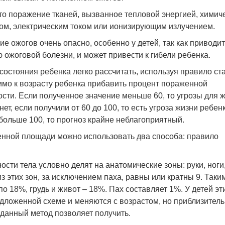
то поражение тканей, вызванное тепловой энергией, химич
ом, электрическим током или ионизирующим излучением.
е ожогов очень опасно, особенно у детей, так как приводит
 ожоговой болезни, и может привести к гибели ребенка.
состояния ребенка легко рассчитать, используя правило ста
имо к возрасту ребенка прибавить процент пораженной
сти. Если полученное значение меньше 60, то угрозы для 
нет, если получили от 60 до 100, то есть угроза жизни ребенк
больше 100, то прогноз крайне неблагоприятный.
енной площади можно использовать два способа: правило
сти тела условно делят на анатомические зоны: руки, ноги
из этих зон, за исключением паха, равны или кратны 9. Таки
 по 18%, грудь и живот – 18%. Пах составляет 1%. У детей эт
едложенной схеме и меняются с возрастом, но приблизител
данный метод позволяет получить.