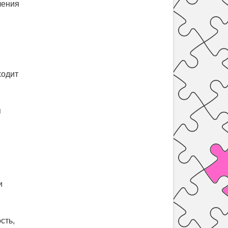
чения
ходит
я
и
сть,