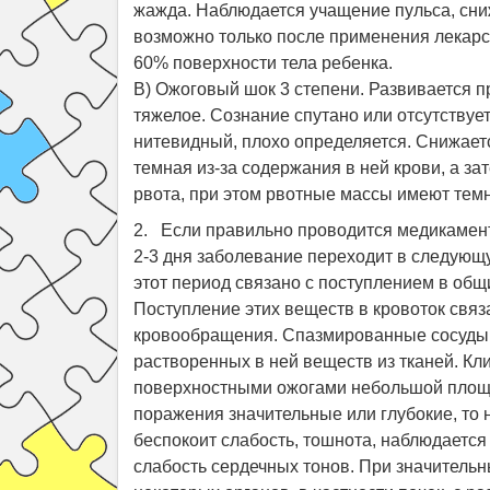
жажда. Наблюдается учащение пульса, сн
возможно только после применения лекарс
60% поверхности тела ребенка.
В) Ожоговый шок 3 степени. Развивается 
тяжелое. Сознание спутано или отсутствуе
нитевидный, плохо определяется. Снижаетс
темная из-за содержания в ней крови, а за
рвота, при этом рвотные массы имеют темн
2. Если правильно проводится медикамент
2-3 дня заболевание переходит в следующ
этот период связано с поступлением в общ
Поступление этих веществ в кровоток свя
кровообращения. Спазмированные сосуды р
растворенных в ней веществ из тканей. Кли
поверхностными ожогами небольшой площа
поражения значительные или глубокие, то 
беспокоит слабость, тошнота, наблюдается
слабость сердечных тонов. При значитель