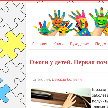
Главная
Книги
Рукоделие
Подгот
Ожоги у детей. Первая по
Категория:
Детские болезни
В развит
заболева
получить
травмати