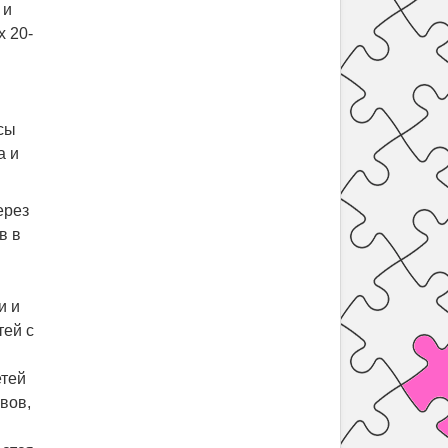
 и
х 20-
сы
а и
ерез
в в
и и
тей с
етей
вов,