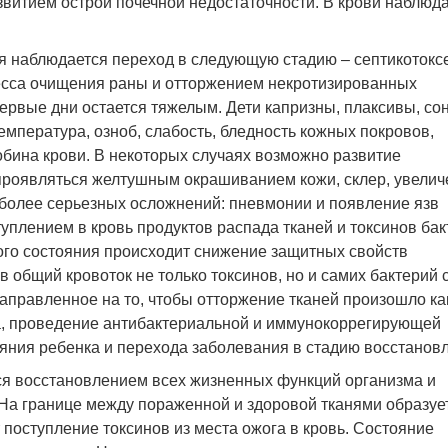
азвитием острой почечной недостаточности. В крови наблюд
ия наблюдается переход в следующую стадию – септикотокс
есса очищения раны и отторжением некротизированных
ервые дни остается тяжелым. Дети капризны, плаксивы, сон
мпература, озноб, слабость, бледность кожных покровов,
бина крови. В некоторых случаях возможно развитие
т проявляться желтушным окрашиванием кожи, склер, увели
более серьезных осложнений: пневмонии и появление язв
туплением в кровь продуктов распада тканей и токсинов бак
ого состояния происходит снижение защитных свойств
в общий кровоток не только токсинов, но и самих бактерий 
аправленное на то, чтобы отторжение тканей произошло ка
а, проведение антибактериальной и иммунокоррегирующей
ояния ребенка и перехода заболевания в стадию восстанов
ся восстановлением всех жизненных функций организма и
На границе между пораженной и здоровой тканями образуе
 поступление токсинов из места ожога в кровь. Состояние