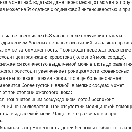
енка может наблюдаться даже через месяц от момента полу
яния может наблюдаться с одинаковой интенсивностью и при
ся чаще всего через 6-8 часов после получения травмы.
аздражением болевых нервных окончаний, из-за чего проис
затем ее заторможенность. Происходит перераспределение
ходит централизация кровотока (головной мозг, сердце).
о снижается количество выделяемой мочи вплоть до развити
 ожога происходит увеличение проницаемости кровеносных
кани выпотевает плазма крови, что еще больше снижает
новится более густой и вязкой, в мелких сосудах может
ют три степени ожогового шока:
тся незначительным возбуждением, детей беспокоит
ушений не наблюдается. При отсутствии медицинской помощ
ества выделяемой мочи. Чаще всего развивается при
а.
большая заторможенность, детей беспокоит зябкость, слабо