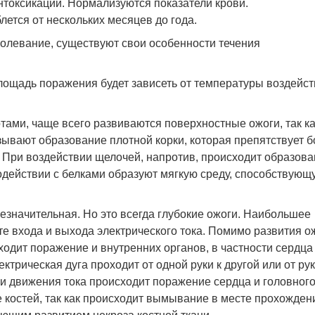
нтоксикации. Нормализуются показатели крови.
ется от нескольких месяцев до года.
болевание, существуют свои особенности течения
лощадь поражения будет зависеть от температуры воздейс
тами, чаще всего развиваются поверхностные ожоги, так ка
зывают образование плотной корки, которая препятствует 
. При воздействии щелочей, напротив, происходит образов
модействии с белками образуют мягкую среду, способствующ
значительная. Но это всегда глубокие ожоги. Наибольшее
те входа и выхода электрического тока. Помимо развития о
одит поражение и внутренних органов, в частности сердца
ктрическая дуга проходит от одной руки к другой или от рук
ии движения тока происходит поражение сердца и головног
 костей, так как происходит вымывание в месте прохожден