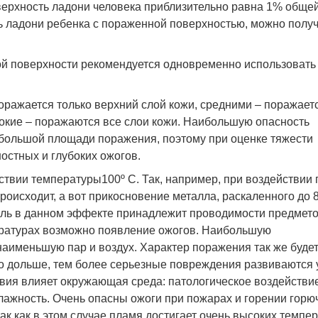
оверхность ладони человека приблизительно равна 1% обще
ть ладони ребенка с пораженной поверхностью, можно полу
й поверхности рекомендуется одновременно использовать
оражается только верхний слой кожи, средними – поражает
убокие – поражаются все слои кожи. Наибольшую опасность
ебольшой площади поражения, поэтому при оценке тяжести
остных и глубоких ожогов.
ствии температуры100º С. Так, например, при воздействии 
происходит, а вот прикосновение металла, раскаленного до 8
оль в данном эффекте принадлежит проводимости предмето
ературах возможно появление ожогов. Наибольшую
наименьшую пар и воздух. Характер поражения так же буде
но дольше, тем более серьезные повреждения развиваются 
твия влияет окружающая среда: патологическое воздействи
влажность. Очень опасны ожоги при пожарах и горении горю
так как в этом случае пламя достигает очень высоких темпе