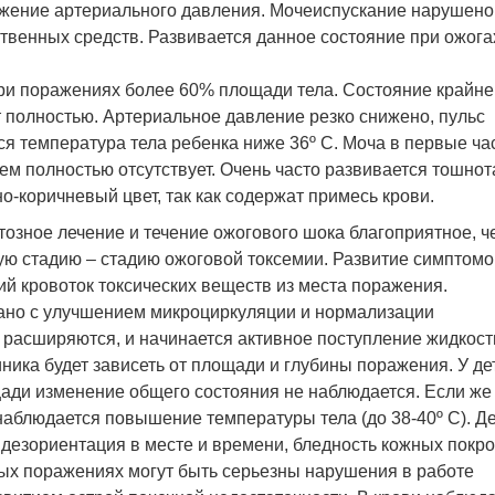
ижение артериального давления. Мочеиспускание нарушено
твенных средств. Развивается данное состояние при ожога
при поражениях более 60% площади тела. Состояние крайне
т полностью. Артериальное давление резко снижено, пульс
я температура тела ребенка ниже 36º С. Моча в первые ча
тем полностью отсутствует. Очень часто развивается тошнот
о-коричневый цвет, так как содержат примесь крови.
озное лечение и течение ожогового шока благоприятное, ч
ую стадию – стадию ожоговой токсемии. Развитие симптомо
ий кровоток токсических веществ из места поражения.
зано с улучшением микроциркуляции и нормализации
асширяются, и начинается активное поступление жидкост
ника будет зависеть от площади и глубины поражения. У де
ди изменение общего состояния не наблюдается. Если же
наблюдается повышение температуры тела (до 38-40º С). Д
 дезориентация в месте и времени, бледность кожных покро
ных поражениях могут быть серьезны нарушения в работе