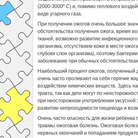
(2000-3000º С) и, помимо теплового возде
виде угарного газа.
При получении ожогов очень большое знач
обстоятельства получения ожога, время в
тканей, возможно развитие инфекционного
организма, отсутствием кожи в месте ожог
глубоки слои организма), поэтому бактери
заболевание при обычных обстоятельствах,
Наибольший процент ожогов, полученный де
очень часто проливают на себя горячие жи
воздействии химических веществ. Здесь 
тракта, так как дети могут по неосторожно
при неосторожном употреблении уксусной 
развитии непроходимости пищевода и возм
Очень часто опасность для жизни ребенка 
травмы ожоговая болезнь. Ожоговая болез
нервных окончаний и попаданием продукто