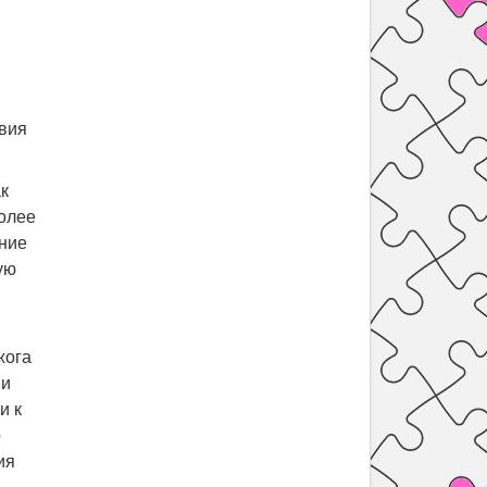
твия
к
более
ание
ую
жога
 и
и к
о
ия