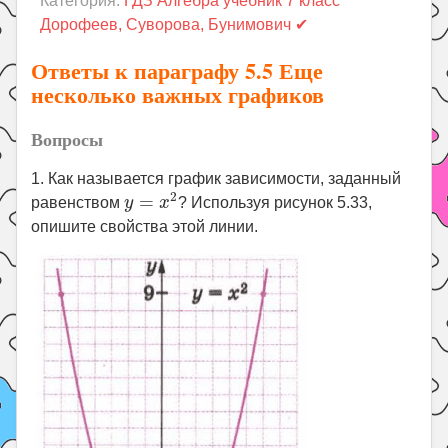
Категория:
ГДЗ Алгебра учебник 7 класс
Праздники
Дорофеев, Суворова, Бунимович ✔
Психология
Ответы к параграфу 5.5 Еще
Летом!
несколько важных графиков
Поиск
Вопросы
1. Как называется график зависимости, заданный
y
=
x
2
2
=
равенством
y
x
? Используя рисунок 5.33,
опишите свойства этой линии.