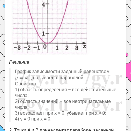
Решение
График зависимости заданный равенством
y
=
x
2
2
=
, называется параболой.
y
x
Свойства:
1) область определения − все действительные
числа;
2) область значений − все неотрицательные
числа;
3) возрастает при x > 0, убывает при x < 0;
4) y = 0 при x = 0.
2. Точки A и B принадлежат параболе, заданной