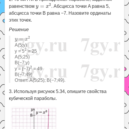
y
=
x
2
2
=
равенством
y
x
. Абсцисса точки A равна 5,
абсцисса точки B равна −7. Назовите ординаты
этих точек.
Решение
y
=
x
2
2
=
y
x
A(5;y)
2
2
y = 5
= 25
A(5;25)
B(−7;y)
2
2
y = (−7)
= 49
B(−7;49)
Ответ: A(5;25); B(−7;49).
3. Используя рисунок 5.34, опишите свойства
кубической параболы.