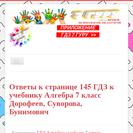
ПРИЛОЖЕНИЕ
ГДЗ 7 ГУРУ >>
Включить/
выключить
навигацию
Главная
Ответы к странице 145 ГДЗ к
Книги
учебнику Алгебра 7 класс
Рукоделие
Дорофеев, Суворова,
Подготовка к школе
Бунимович
Уроки
ГДЗ