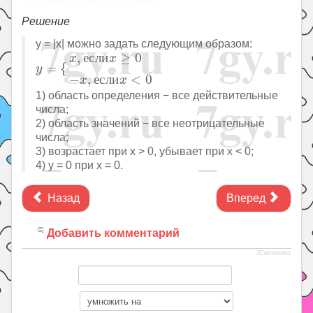
Решение
y = |x| можно задать следующим образом:
y
=
{
x
,
е
с
л
и
x
≥
0
−
x
,
е
с
л
и
x
<
0
,
е
с
л
и
≥
0
x
x
=
{
y
−
,
е
с
л
и
<
0
x
x
1) область определения − все действительные
числа;
2) область значений − все неотрицательные
числа;
3) возрастает при x > 0, убывает при x < 0;
4) y = 0 при x = 0.
Назад
Вперед
Добавить комментарий
JComments