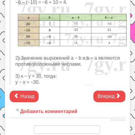
−6 − (−10) = −6 + 10 = 4.
2) Значение выражений a − b и b − a являются
противоположными числами.
3) x − y = 30, тогда:
y − x = −30.
Назад
Вперед
Добавить комментарий
JComments