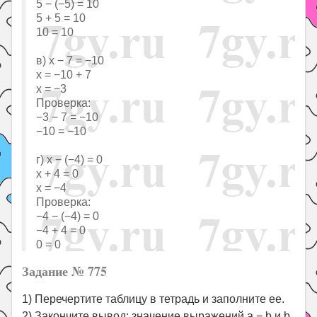
5 − (−5) = 10
5 + 5 = 10
10 = 10
в) x − 7 = −10
x = −10 + 7
x = −3
Проверка:
−3 − 7 = −10
−10 = −10
г) x − (−4) = 0
x + 4 = 0
x = −4
Проверка:
−4 − (−4) = 0
−4 + 4 = 0
0 = 0
Задание № 775
1) Перечертите таблицу в тетрадь и заполните ее.
2) Закончите вывод: значение выражений a − b и b