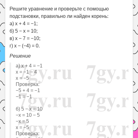
Решите уравнение и проверьте с помощью
подстановки, правильно ли найден корень:
а) x + 4 = −1;
б) 5 − x = 10;
в) x − 7 = −10;
г) x − (−4) = 0.
Решение
а) x + 4 = −1
x = −1 − 4
x = −5
Проверка:
−5 + 4 = −1
−1 = −1
б) 5 − x = 10
−x = 10 − 5
−x = 5
x = −5
Проверка: