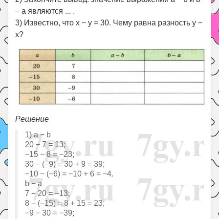
− a являются ... .
3) Известно, что x − y = 30. Чему равна разность y −
x?
Решение
1) a − b
20 − 7 = 13;
−15 − 8 = −23;
30 − (−9) = 30 + 9 = 39;
−10 − (−6) = −10 + 6 = −4.
b − a
7 − 20 = −13;
8 − (−15) = 8 + 15 = 23;
−9 − 30 = −39;