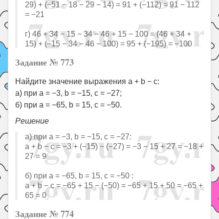
29) + (−51 − 18 − 29 − 14) = 91 + (−112) = 91 − 112
= −21
г) 46 + 34 − 15 − 34 − 46 + 15 − 100 = (46 + 34 +
15) + (−15 − 34 − 46 − 100) = 95 + (−195) = −100
Задание № 773
Найдите значение выражения a + b − c:
а) при a = −3, b = −15, c = −27;
б) при a = −65, b = 15, c = −50.
Решение
а) при a = −3, b = −15, c = −27:
a + b − c = −3 + (−15) − (−27) = −3 − 15 + 27 = −18 +
27 = 9
б) при a = −65, b = 15, c = −50 :
a + b − c = −65 + 15 − (−50) = −65 + 15 + 50 = −65 +
65 = 0
Задание № 774