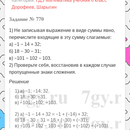
Категория:
ГДЗ Математика учебник 6 класс
Праздники
Дорофеев, Шарыгин
Психология
Задание № 770
Летом!
1) Не записывая выражение в виде суммы явно,
Поиск
перечислите входящие в эту сумму слагаемые:
а) −1 − 14 + 32;
б) 18 − 30 − 31;
в) −101 − 102 − 103.
2) Проверьте себя, восстановив в каждом случае
пропущенные знаки сложения.
Решение
1) а) −1; −14; 32.
б) 18; −30; −31.
в) −101; −102; −103.
2) а) −1 − 14 + 32 = −1 + (−14) + 32;
б) 18 − 30 − 31 = 18 + (−30) + (−31);
в) −101 − 102 − 103 = −101 + (−102) + (−103).