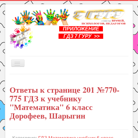
ПРИЛОЖЕНИЕ
ГДЗ 7 ГУРУ >>
Включить/
выключить
навигацию
Главная
Ответы к странице 201 №770-
Книги
775 ГДЗ к учебнику
Рукоделие
"Математика" 6 класс
Подготовка к школе
Дорофеев, Шарыгин
Уроки
ГДЗ