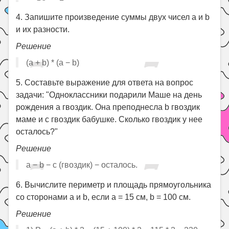
4. Запишите произведение суммы двух чисел a и b
и их разности.
Решение
(a + b) * (a − b)
5. Составьте выражение для ответа на вопрос
задачи: "Одноклассники подарили Маше на день
рождения a гвоздик. Она преподнесла b гвоздик
маме и c гвоздик бабушке. Сколько гвоздик у нее
осталось?"
Решение
a − b − c (гвоздик) − осталось.
6. Вычислите периметр и площадь прямоугольника
со сторонами a и b, если a = 15 см, b = 100 см.
Решение