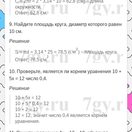
C = 2πr = 2 * 3,14 * 10 = 62,8 (см) − длина
окружности.
Ответ: 62,8 см.
9. Найдите площадь круга, диаметр которого равен
10 см.
Решение
с
м
2
2
с
м
S = πd = 3,14 * 25 = 78,5 (
) − площадь круга.
с
м
2
2
с
м
Ответ: 78,5
.
10. Проверьте, является ли корнем уравнения 10 +
5x = 12 число 0,4.
Решение
10 + 5x = 12
10 + 5 * 0,4 = 12
10 + 2 = 12
12 = 12, значит число 0,4 является корнем
уравнения.