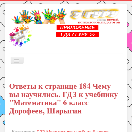
ПРИЛОЖЕНИЕ
ГДЗ 7 ГУРУ >>
Включить/
выключить
навигацию
Главная
Ответы к странице 184 Чему
Книги
вы научились. ГДЗ к учебнику
Рукоделие
"Математика" 6 класс
Подготовка к школе
Дорофеев, Шарыгин
Уроки
ГДЗ