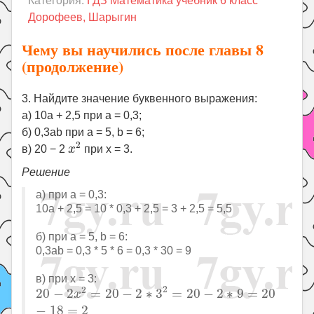
Категория:
ГДЗ Математика учебник 6 класс
Праздники
Дорофеев, Шарыгин
Психология
Чему вы научились после главы 8
Летом!
(продолжение)
Поиск
3. Найдите значение буквенного выражения:
а) 10a + 2,5 при a = 0,3;
б) 0,3ab при a = 5, b = 6;
x
2
2
в) 20 − 2
x
при x = 3.
Решение
а) при a = 0,3:
10a + 2,5 = 10 * 0,3 + 2,5 = 3 + 2,5 = 5,5
б) при a = 5, b = 6:
0,3ab = 0,3 * 5 * 6 = 0,3 * 30 = 9
в) при x = 3:
20
−
2
x
2
=
20
−
2
∗
3
2
=
20
−
2
∗
9
=
20
−
18
=
2
2
2
20
−
2
=
20
−
2
∗
3
=
20
−
2
∗
9
=
20
x
−
18
=
2