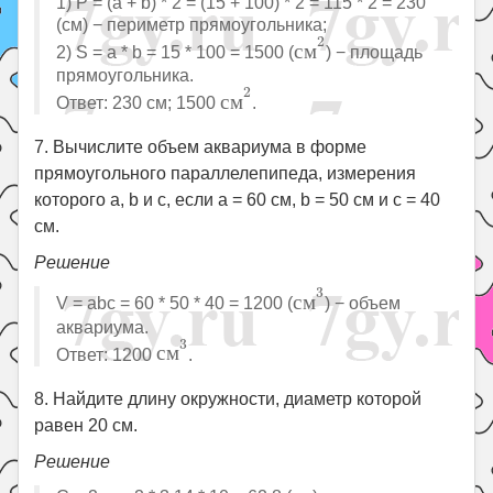
1) P = (a + b) * 2 = (15 + 100) * 2 = 115 * 2 = 230
(см) − периметр прямоугольника;
с
м
2
2
с
м
2) S = a * b = 15 * 100 = 1500 (
) − площадь
прямоугольника.
с
м
2
2
с
м
Ответ: 230 см; 1500
.
7. Вычислите объем аквариума в форме
прямоугольного параллелепипеда, измерения
которого a, b и c, если a = 60 см, b = 50 см и c = 40
см.
Решение
с
м
3
3
с
м
V = abc = 60 * 50 * 40 = 1200 (
) − объем
аквариума.
с
м
3
3
с
м
Ответ: 1200
.
8. Найдите длину окружности, диаметр которой
равен 20 см.
Решение