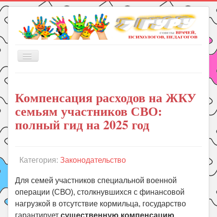
Включить/
выключить
навигацию
Главная
Компенсация расходов на ЖКУ
Книги
семьям участников СВО:
Рукоделие
полный гид на 2025 год
Подготовка к школе
Уроки
Категория:
Законодательство
ГДЗ
Праздники
Для семей участников специальной военной
операции (СВО), столкнувшихся с финансовой
Психология
нагрузкой в отсутствие кормильца, государство
Летом!
гарантирует
существенную компенсацию