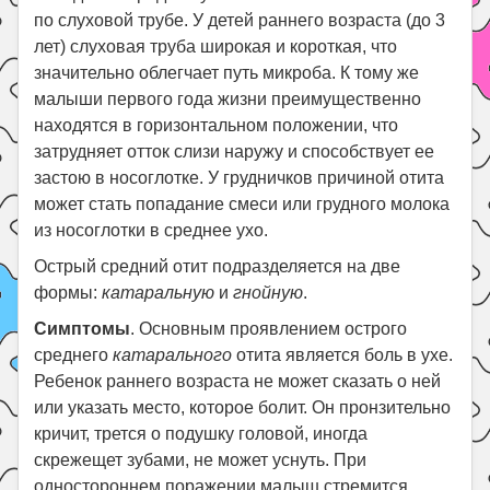
по слуховой трубе. У детей раннего возраста (до 3
лет) слуховая труба широкая и короткая, что
значительно облегчает путь микроба. К тому же
малыши первого года жизни преимущественно
находятся в горизонтальном положении, что
затрудняет отток слизи наружу и способствует ее
застою в носоглотке. У грудничков причиной отита
может стать попадание смеси или грудного молока
из носоглотки в среднее ухо.
Острый средний отит подразделяется на две
формы:
катаральную
и
гнойную
.
Симптомы
. Основным проявлением острого
среднего
катарального
отита является боль в ухе.
Ребенок раннего возраста не может сказать о ней
или указать место, которое болит. Он пронзительно
кричит, трется о подушку головой, иногда
скрежещет зубами, не может уснуть. При
одностороннем поражении малыш стремится