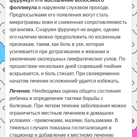
фурункул
или
воспаление волосяного
фолликула
в наружном слуховом проходе.
Предпосылками его появления могут стать
микротравмы кожи и сниженная сопротивляемость
организма. Снаружи фурункул не виден, однако
его наличие можно предположить по косвенным
признакам, таким, как боль в ухе, которая
усиливается при дотрагивании и жевании и
увеличение околоушных лимфатических узлов. По
прошествии нескольких дней созревший гнойник
вскрывается, и боль стихает. При своевременно
начатом лечении осложнений удается избежать.
Лечение
. Необходима оценка общего состояния
ребенка и определение тактики борьбы с
болезнью. При легком течении заболевания можно
ограничиться местным лечением в домашних
условиях - примочками, мазями, бальзамами. В
тяжелых случаях показана госпитализация в
стационар и добавление к местному лечению