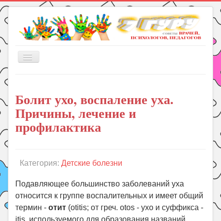
Включить/
выключить
навигацию
Главная
Болит ухо, воспаление уха.
Книги
Причины, лечение и
Рукоделие
профилактика
Подготовка к школе
Уроки
Категория:
Детские болезни
ГДЗ
Праздники
Подавляющее большинство заболеваний уха
относится к группе воспалительных и имеет общий
Психология
термин -
отит
(otitis; от греч. otos - ухо и суффикса -
Летом!
itis, используемого для образования названий