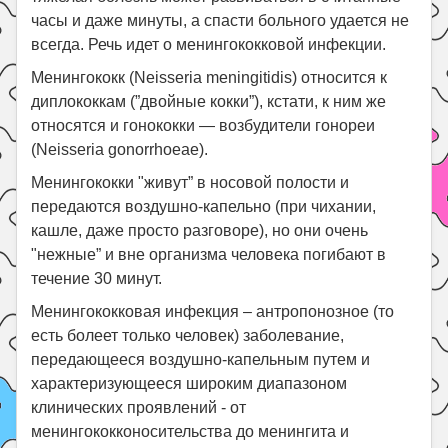
часы и даже минуты, а спасти больного удается не
Поиск
всегда. Речь идет о менингококковой инфекции.
Менингококк (Neisseria meningitidis) относится к
диплококкам (”двойные кокки”), кстати, к ним же
относятся и гонококки — возбудители гонореи
(Neisseria gonorrhoeae).
Менингококки "живут” в носовой полости и
передаются воздушно-капельно (при чихании,
кашле, даже просто разговоре), но они очень
"нежные” и вне организма человека погибают в
течение 30 минут.
Менингококковая инфекция – антропонозное (то
есть болеет только человек) заболевание,
передающееся воздушно-капельным путем и
характеризующееся широким диапазоном
клинических проявлений - от
менингококконосительства до менингита и