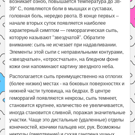
возникает озноб, повышается температура до 38-
39° С, появляются боли в мышцах и суставах,
головная боль, нередко рвота. В конце первых –
начале вторых суток появляется наиболее
характерный симптом — геморрагическая сыпь,
которую называют "звездчатой". Обратите
внимание: сыпь не исчезает при надавливании.
Элементы этой сыпи с неправильными контурами,
«звездчатые», «отростчатые», на бледном фоне
кожи они напоминают картину звездного неба.
Располагается сыпь преимущественно на отлогих
(более низких) местах - на боковых поверхностях и
нижней части туловища, на бедрах. В центре
геморрагий появляются некрозы, сыпь темнеет,
становится крупнее, количество ее увеличивается,
иногда становится сливной, поражая значительные
участки. Чаще это дистальные (удаленные) отделы
конечностей, кончики пальцев ног, рук. Возможны
некрозы (омертвение) и сухая гангрена ушных