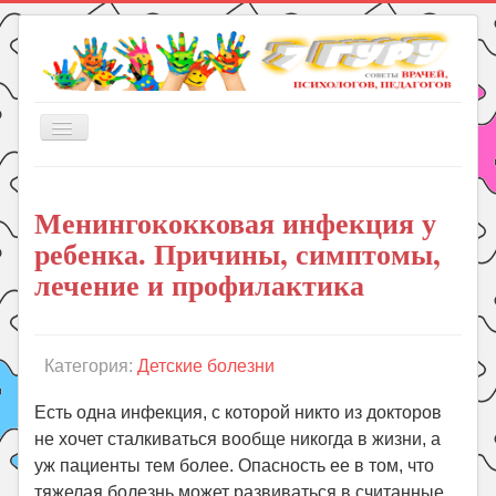
Включить/
выключить
навигацию
Главная
Менингококковая инфекция у
Книги
ребенка. Причины, симптомы,
Рукоделие
лечение и профилактика
Подготовка к школе
Уроки
Категория:
Детские болезни
ГДЗ
Праздники
Есть одна инфекция, с которой никто из докторов
не хочет сталкиваться вообще никогда в жизни, а
Психология
уж пациенты тем более. Опасность ее в том, что
Летом!
тяжелая болезнь может развиваться в считанные