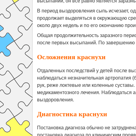
высыпаний, он все равно является заразн
В период выздоровления сыпь исчезает, од
продолжает выделяться в окружающую сред
около двух недель и по его окончанию про
Общая продолжительность заразного перио
после первых высыпаний. По завершению з
Осложнения краснухи
Отдаленных последствий у детей после вы
наблюдаться незначительная артропатия (
рук, реже локтевые или коленные суставы.
медикаментозного лечения. Наблюдаться а
выздоровления.
Диагностика краснухи
Постановка диагноза обычно не затруднена,
постановка диагноза по клиническим проя