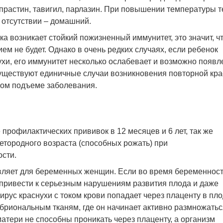
прастин, тавигил, парлазин. При повышении температуры т
 отсутствии – домашний.
а возникает стойкий пожизненный иммунитет, это значит, ч
м не будет. Однако в очень редких случаях, если ребенок
ухи, его иммунитет несколько ослабевает и возможно появл
уществуют единичные случаи возникновения повторной кра
ком подъеме заболевания.
рофилактических прививок в 12 месяцев и 6 лет, так же
етородного возраста (способных рожать) при
сти.
вляет для беременных женщин. Если во время беременнос
 привести к серьезным нарушениям развития плода и даже
рус краснухи с током крови попадает через плаценту в пло
бриональным тканям, где он начинает активно размножатьс
атери не способны проникать через плаценту, а организм