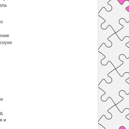
ела
то
ение
снухи
ти
д.
я и