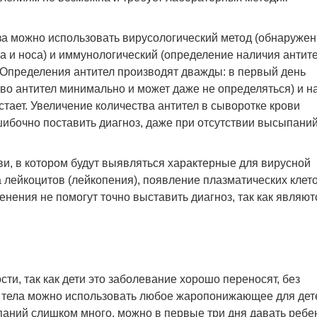
а можно использовать вирусологический метод (обнаруже
та и носа) и иммунологический (определение наличия антите
. Определения антител производят дважды: в первый день
тво антител минимально и может даже не определяться) и на
астает. Увеличение количества антител в сыворотке крови
ибочно поставить диагноз, даже при отсутствии высыпаний
и, в котором будут выявляться характерные для вирусной
лейкоцитов (лейкопения), появление плазматических клето
енения не помогут точно выставить диагноз, так как являют
ти, так как дети это заболевание хорошо переносят, без
тела можно использовать любое жаропонижающее для дет
паний слишком много, можно в первые три дня давать ребе