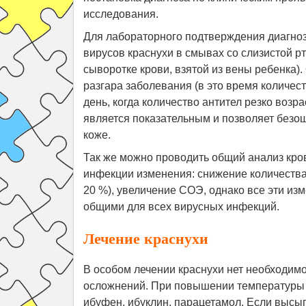
исследования.
Для лабораторного подтверждения диагноз
вирусов краснухи в смывах со слизистой р
сыворотке крови, взятой из вены ребенка)
разгара заболевания (в это время количес
день, когда количество антител резко возр
является показательным и позволяет безош
коже.
Так же можно проводить общий анализ кров
инфекции изменения: снижение количества 
20 %), увеличение СОЭ, однако все эти изм
общими для всех вирусных инфекций.
Лечение краснухи
В особом лечении краснухи нет необходимос
осложнений. При повышении температуры 
ибуфен, ибуклин, парацетамол. Если высы