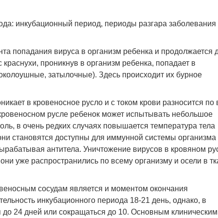
ода: инкубационный период, периоды разгара заболевания
та попадания вируса в организм ребенка и продолжается 
 краснухи, проникнув в организм ребенка, попадает в
околоушные, затылочные). Здесь происходит их бурное
никает в кровеносное русло и с током крови разносится по
 кровеносном русле ребенок может испытывать небольшое
оль, в очень редких случаях повышается температура тела
 они становятся доступны для иммунной системы организма
 вырабатывая антитела. Уничтожение вирусов в кровяном ру
я они уже распространились по всему организму и осели в тк
овеносным сосудам является и моментом окончания
ельность инкубационного периода 18-21 день, однако, в
 до 24 дней или сокращаться до 10. Основным клиническим