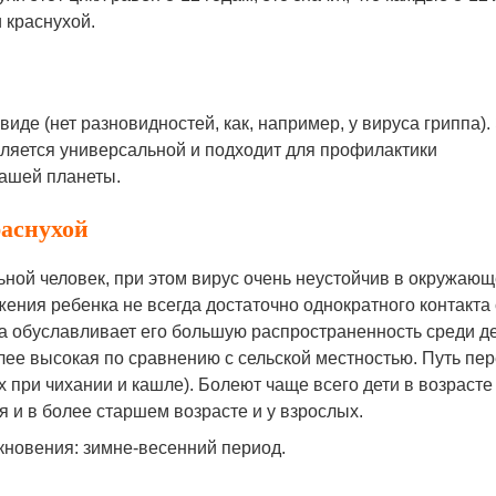
 краснухой.
виде (нет разновидностей, как, например, у вируса гриппа).
вляется универсальной и подходит для профилактики
нашей планеты.
аснухой
ьной человек, при этом вирус очень неустойчив в окружаю
жения ребенка не всегда достаточно однократного контакта 
а обуславливает его большую распространенность среди д
олее высокая по сравнению с сельской местностью. Путь пе
 при чихании и кашле). Болеют чаще всего дети в возрасте
я и в более старшем возрасте и у взрослых.
кновения: зимне-весенний период.