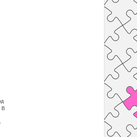
од
. В
е