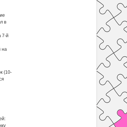
ние
л в
 7-й
 на
к (10-
ся
ей:
нку