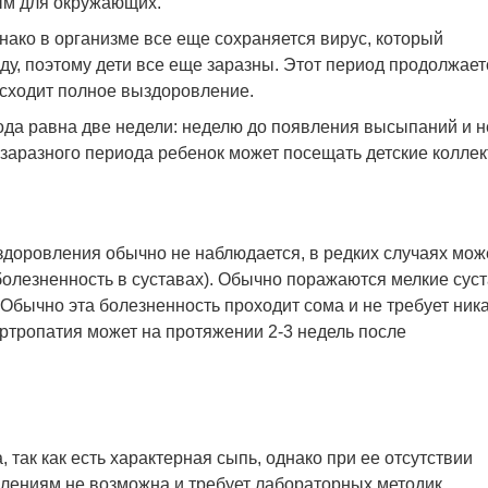
ым для окружающих.
нако в организме все еще сохраняется вирус, который
у, поэтому дети все еще заразны. Этот период продолжает
исходит полное выздоровление.
да равна две недели: неделю до появления высыпаний и 
аразного периода ребенок может посещать детские коллек
здоровления обычно не наблюдается, в редких случаях мож
болезненность в суставах). Обычно поражаются мелкие сус
 Обычно эта болезненность проходит сома и не требует ник
ртропатия может на протяжении 2-3 недель после
 так как есть характерная сыпь, однако при ее отсутствии
влениям не возможна и требует лабораторных методик