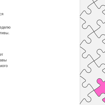
ся
неделю
тивы.
ет
тавы
акого