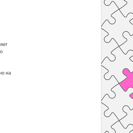
ляет
но
но на