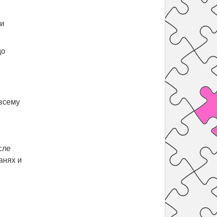
 и
до
 всему
сле
анях и