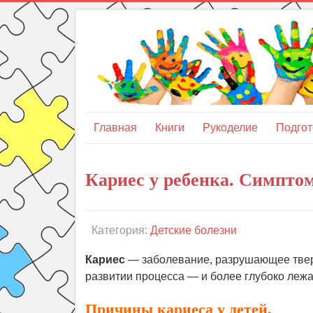
Главная
Книги
Рукоделие
Подгот
Кариес у ребенка. Симпто
Категория:
Детские болезни
Кариес
— заболевание, разрушающее тверд
развитии процесса — и более глубоко лежащ
Причины кариеса у детей.