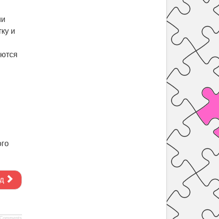
ми
ку и
аются
ого
д
Comments