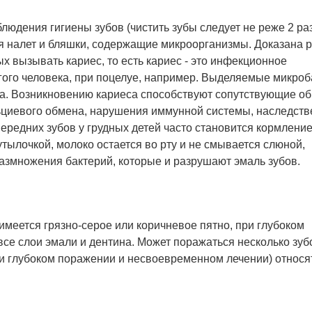
блюдения гигиены зубов (чистить зубы следует не реже 2 ра
тся налет и бляшки, содержащие микроорганизмы. Доказана 
 вызывать кариес, то есть кариес - это инфекционное
угого человека, при поцелуе, например. Выделяемые микро
ба. Возникновению кариеса способствуют сопутствующие о
ьциевого обмена, нарушения иммунной системы, наследств
ередних зубов у грудных детей часто становится кормлени
утылочкой, молоко остается во рту и не смывается слюной,
азмножения бактерий, которые и разрушают эмаль зубов.
имеется грязно-серое или коричневое пятно, при глубоком
се слои эмали и дентина. Может поражаться несколько зуб
и глубоком поражении и несвоевременном лечении) относя