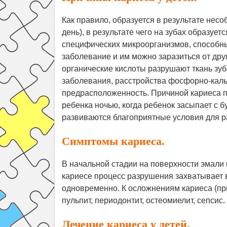
Как правило, образуется в результате несо
день), в результате чего на зубах образуе
специфических микроорганизмов, способных
заболевание и им можно заразиться от др
органические кислоты разрушают ткань зу
заболевания, расстройства фосфорно-кал
предрасположенность. Причиной кариеса п
ребенка ночью, когда ребенок засыпает с б
развиваются благоприятные условия для р
Симптомы кариеса.
В начальной стадии на поверхности эмали 
кариесе процесс разрушения захватывает в
одновременно. К осложнениям кариеса (пр
пульпит, периодонтит, остеомиелит, сепсис.
Лечение кариеса у детей.