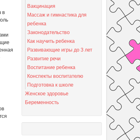
Вакцинация
з в
Массаж и гимнастика для
роль
ребенка
Законодательство
бами
Как научить ребенка
бщие
енная
Развивающие игры до 3 лет
е
Развитие речи
Воспитание ребенка
Конспекты воспитателю
Подготовка к школе
Женское здоровье
Беременность
ов
тся