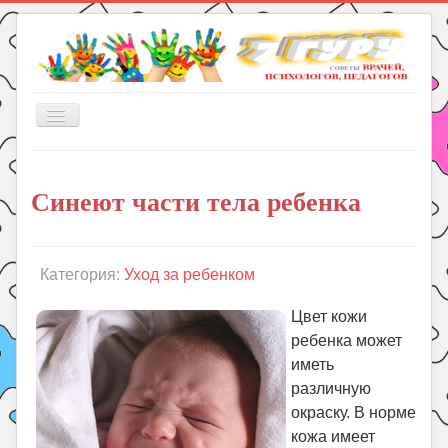
Включить/
выключить
навигацию
Главная
Синеют части тела ребенка
Книги
Рукоделие
Подготовка к школе
Категория:
Уход за ребенком
Уроки
Цвет кожи
ГДЗ
ребенка может
иметь
Праздники
различную
Психология
окраску. В норме
Летом!
кожа имеет