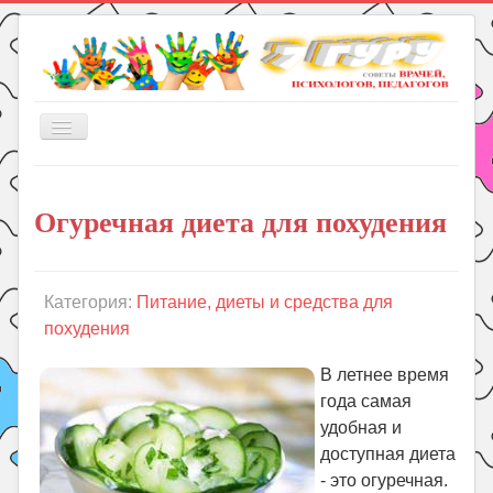
Включить/
выключить
навигацию
Главная
Огуречная диета для похудения
Книги
Рукоделие
Подготовка к школе
Категория:
Питание, диеты и средства для
похудения
Уроки
ГДЗ
В летнее время
года самая
Праздники
удобная и
Психология
доступная диета
Летом!
- это огуречная.