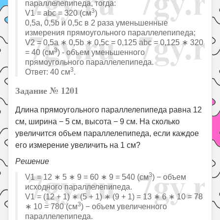
параллелепипеда, тогда:
3
V1 = abc = 320 (см
)
0,5a, 0,5b и 0,5c в 2 раза уменьшенные
измерения прямоугольного параллелепипеда;
V2 = 0,5a ∗ 0,5b ∗ 0,5c = 0,125 abc = 0,125 ∗ 320
3
= 40 (см
) - объем уменьшенного
прямоугольного параллелепипеда.
3
Ответ: 40 см
.
Задание № 1201
Длина прямоугольного параллелепипеда равна 12
см, ширина − 5 см, высота − 9 см. На сколько
увеличится объем параллелепипеда, если каждое
его измерение увеличить на 1 см?
Решение
3
V1 = 12 ∗ 5 ∗ 9 = 60 ∗ 9 = 540 (см
) − объем
исходного параллелепипеда.
V1 = (12 + 1) ∗ (5 + 1) ∗ (9 + 1) = 13 ∗ 6 ∗ 10 = 78
3
∗ 10 = 780 (см
) − объем увеличенного
параллелепипеда.