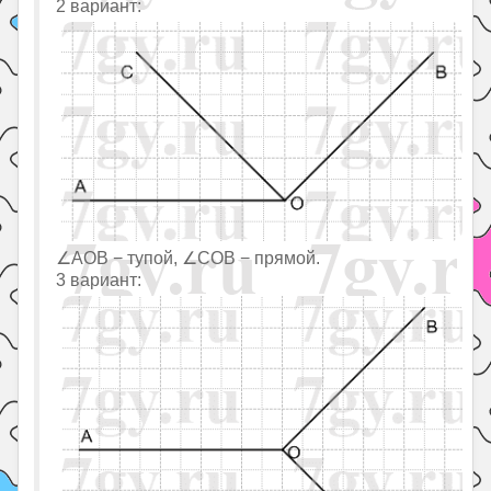
2 вариант:
∠AOB − тупой, ∠COB − прямой.
3 вариант: