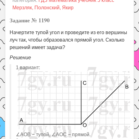
Категория:
ГДЗ Математика учебник 5 класс
Праздники
Мерзляк, Полонский, Якир
Психология
Задание № 1190
Летом!
Начертите тупой угол и проведите из его вершины
Поиск
луч так, чтобы образовался прямой угол. Сколько
решений имеет задача?
Решение
1 вариант:
∠AOB − тупой, ∠AOC − прямой.