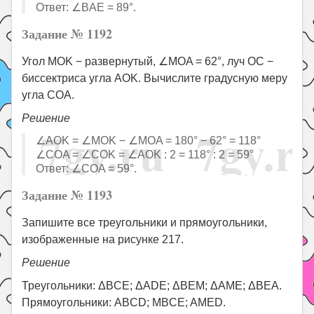
Ответ: ∠BAE = 89°.
Задание № 1192
Угол MOK − развернутый, ∠MOA = 62°, луч OC −
биссектриса угла AOK. Вычислите градусную меру
угла COA.
Решение
∠AOK = ∠MOK − ∠MOA = 180° − 62° = 118°
∠COA = ∠COK = ∠AOK : 2 = 118° : 2 = 59°
Ответ: ∠COA = 59°.
Задание № 1193
Запишите все треугольники и прямоугольники,
изображенные на рисунке 217.
Решение
Треугольники: ΔBCE; ΔADE; ΔBEM; ΔAME; ΔBEA.
Прямоугольники: ABCD; MBCE; AMED.