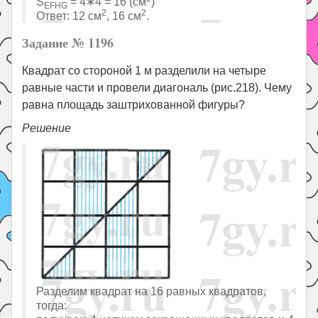
S
= 4∗4 = 16 (см
)
EFHG
2
2
Ответ: 12 см
, 16 см
.
Задание № 1196
Квадрат со стороной 1 м разделили на четыре
равные части и провели диагональ (рис.218). Чему
равна площадь заштрихованной фигуры?
Решение
Разделим квадрат на 16 равных квадратов,
тогда: