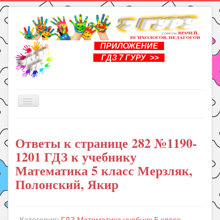
ПРИЛОЖЕНИЕ
ГДЗ 7 ГУРУ >>
Включить/
выключить
навигацию
Главная
Ответы к странице 282 №1190-
Книги
1201 ГДЗ к учебнику
Рукоделие
Математика 5 класс Мерзляк,
Подготовка к школе
Полонский, Якир
Уроки
ГДЗ