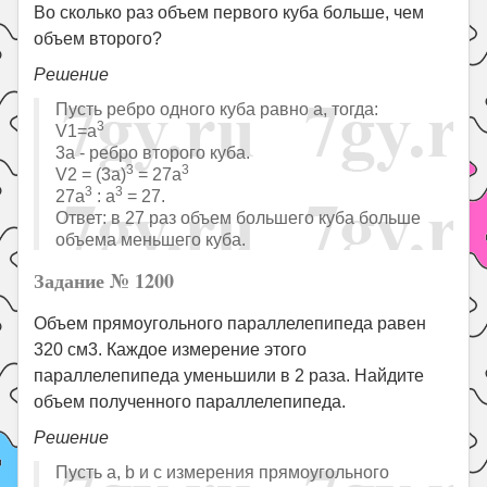
Во сколько раз объем первого куба больше, чем
объем второго?
Решение
Пусть ребро одного куба равно a, тогда:
3
V1=a
3a - ребро второго куба.
3
3
V2 = (3a)
= 27a
3
3
27a
: a
= 27.
Ответ: в 27 раз объем большего куба больше
объема меньшего куба.
Задание № 1200
Объем прямоугольного параллелепипеда равен
320 см3. Каждое измерение этого
параллелепипеда уменьшили в 2 раза. Найдите
объем полученного параллелепипеда.
Решение
Пусть a, b и c измерения прямоугольного