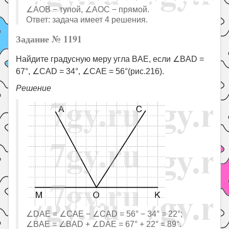
∠AOB − тупой, ∠AOC − прямой.
Ответ: задача имеет 4 решения.
Задание № 1191
Найдите градусную меру угла BAE, если ∠BAD =
67°, ∠CAD = 34°, ∠CAE = 56°(рис.216).
Решение
∠DAE = ∠CAE − ∠CAD = 56° − 34° = 22°;
∠BAE = ∠BAD + ∠DAE = 67° + 22° = 89°.