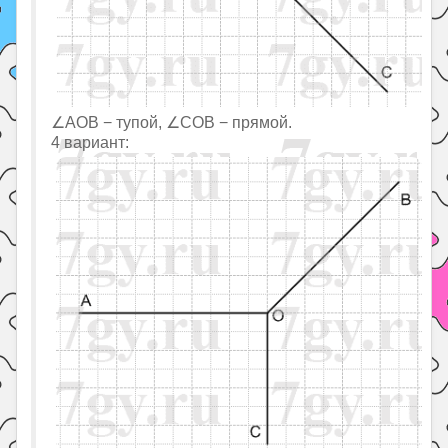
∠AOB − тупой, ∠COB − прямой.
4 вариант: