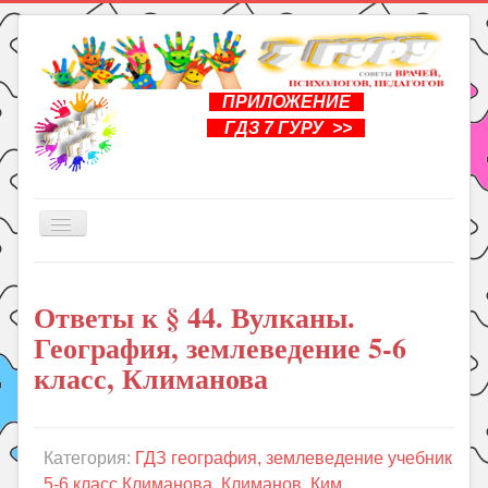
ПРИЛОЖЕНИЕ
ГДЗ 7 ГУРУ >>
Включить/
выключить
навигацию
Главная
Ответы к § 44. Вулканы.
Книги
География, землеведение 5-6
Рукоделие
класс, Климанова
Подготовка к школе
Уроки
Категория:
ГДЗ география, землеведение учебник
ГДЗ
5-6 класс Климанова, Климанов, Ким