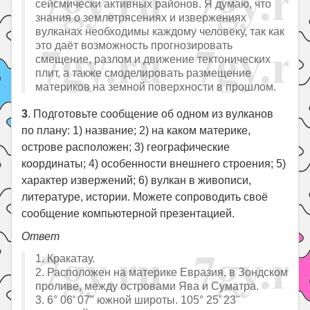
сейсмически активных районов. Я думаю, что
знания о землетрясениях и извержениях
вулканах необходимы каждому человеку, так как
это даёт возможность прогнозировать
смещение, разлом и движение тектонических
плит, а также смоделировать размещение
материков на земной поверхности в прошлом.
3
. Подготовьте сообщение об одном из вулканов
по плану: 1) название; 2) на каком материке,
острове расположен; 3) географические
координаты; 4) особенности внешнего строения; 5)
характер извержений; 6) вулкан в живописи,
литературе, истории. Можете сопроводить своё
сообщение компьютерной презентацией.
Ответ
1. Кракатау.
2. Расположен на материке Евразия, в Зондском
проливе, между островами Ява и Суматра.
3. 6° 06’ 07" южной широты. 105° 25’ 23"