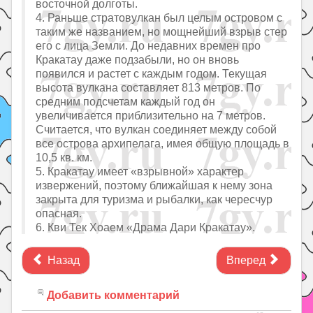
восточной долготы.
4. Раньше стратовулкан был целым островом с
таким же названием, но мощнейший взрыв стер
его с лица Земли. До недавних времен про
Кракатау даже подзабыли, но он вновь
появился и растет с каждым годом. Текущая
высота вулкана составляет 813 метров. По
средним подсчетам каждый год он
увеличивается приблизительно на 7 метров.
Считается, что вулкан соединяет между собой
все острова архипелага, имея общую площадь в
10,5 кв. км.
5. Кракатау имеет «взрывной» характер
извержений, поэтому ближайшая к нему зона
закрыта для туризма и рыбалки, как чересчур
опасная.
6. Кви Тек Хоаем «Драма Дари Кракатау».
Назад
Вперед
Добавить комментарий