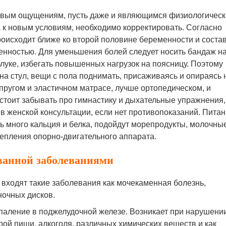
левым ощущениям, пусть даже и являющимся физиологическ
к новым условиям, необходимо корректировать. Согласно
роисходит ближе ко второй половине беременности и соста
менностью. Для уменьшения болей следует носить бандаж н
луке, избегать повышенных нагрузок на поясницу. Поэтому
на стул, вещи с пола поднимать, присаживаясь и опираясь 
упругом и эластичном матрасе, лучше ортопедическом, и
стоит забывать про гимнастику и дыхательные упражнения,
в женской консультации, если нет противопоказаний. Пита
 много кальция и белка, подойдут морепродукты, молочны
репления опорно-двигательного аппарата.
ванной заболеваниями
 входят такие заболевания как мочекаменная болезнь,
ночных дисков.
паление в поджелудочной железе. Возникает при нарушени
рой пищи, алкоголя, различных химических веществ и как