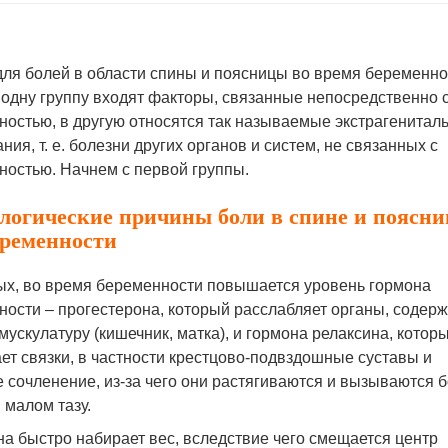
для болей в области спины и поясницы во время беременно
 одну группу входят факторы, связанные непосредственно 
ностью, в другую относятся так называемые экстрагенитал
ния, т. е. болезни других органов и систем, не связанных с
ностью. Начнем с первой группы.
логические причины боли в спине и поясни
еременности
ых, во время беременности повышается уровень гормона
ности – прогестерона, который расслабляет органы, содер
мускулатуру (кишечник, матка), и гормона релаксина, котор
ет связки, в частности крестцово-подвздошные суставы и
 сочленение, из-за чего они растягиваются и вызываются б
 малом тазу.
а быстро набирает вес, вследствие чего смещается центр