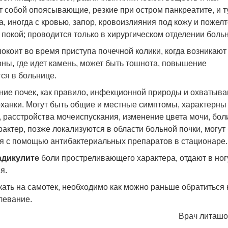
 собой опоясывающие, резкие при остром панкреатите, и т
, иногда с кровью, запор, кровоизлияния под кожу и пожел
 покой; проводится только в хирургическом отделении боль
спокоит во время приступа почечной колики, когда возникают
оны, где идет камень, может быть тошнота, повышение
ся в больнице.
ние почек, как правило, инфекционной природы и охватыв
лоханки. Могут быть общие и местные симптомы, характерны
асстройства мочеиспускания, изменение цвета мочи, бол
ктер, позже локализуются в области больной почки, могут
я с помощью антибактериальных препаратов в стационаре.
адикулите
боли простреливающего характера, отдают в ногу
я.
кать на самотек, необходимо как можно раньше обратиться 
левание.
Врач литашо