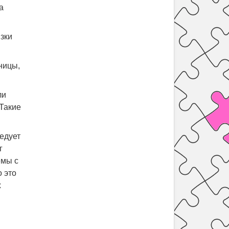
а
язки
ницы,
ли
 Такие
едует
г
емы с
о это
х