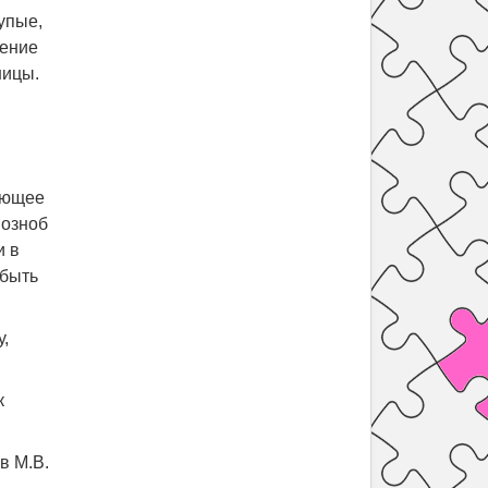
упые,
тение
ницы.
ающее
 озноб
и в
 быть
,
к
в М.В.