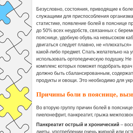
Безусловно, состояния, приводящие к бо
служащими для приспособления организма 
статистике, появление болей в пояснице п
до 50% всех неудобств, связанных с бере
пояснице, удобную обувь на невысоком каб
двигаться следует плавно, не «плюхаться» 
какой-либо предмет. Спать желательно на 
использовать ортопедическую подушку. Не 
комплекс которых поможет подобрать врач 
должно быть сбалансированным, содержать
продукты и овощи. Это необходимо для ук
Причины боли в пояснице, выз
Во вторую группу причин болей в пояснице
пиелонефрит, панкреатит, грыжа межпозво
Панкреатит острый и хронический
– вос
диеты, употреблении очень жирной или ост