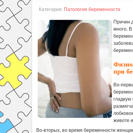
Категория:
Патология беременности
Причин 
много. В
беремен
заболева
беремен
Физио
при б
Во-перв
беремен
гладкую 
размягча
лобковое
животе и
Во-вторых, во время беременности женщин