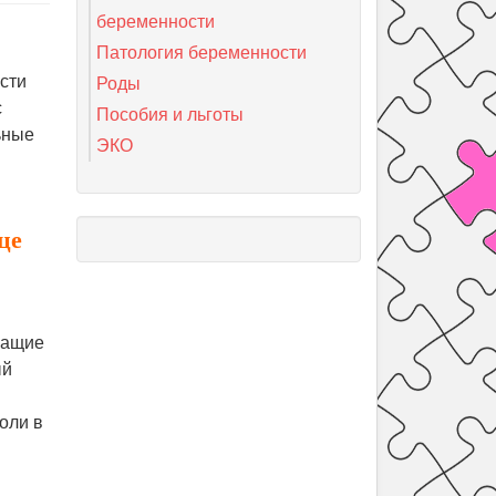
беременности
Патология беременности
сти
Роды
с
Пособия и льготы
ьные
ЭКО
це
жащие
ый
оли в