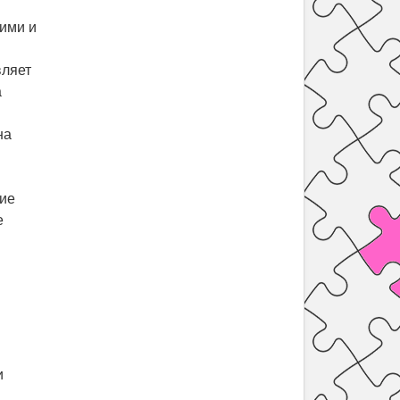
ими и
вляет
а
на
ние
е
и