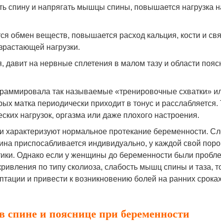
ь спину и напрягать мышцы спины, повышается нагрузка н
тся обмен веществ, повышается расход кальция, кости и св
зрастающей нагрузки.
я, давит на нервные сплетения в малом тазу и области пояс
ограммировала так называемые «тренировочные схватки» и
рых матка периодически приходит в тонус и расслабляется.
ских нагрузок, оргазма или даже плохого настроения.
и характеризуют нормальное протекание беременности. Сл
ина приспосабливается индивидуально, у каждой свой поро
тики. Однако если у женщины до беременности были пробл
кривления по типу сколиоза, слабость мышц спины и таза, т
птации и привести к возникновению болей на ранних срока
в спине и пояснице при беременности