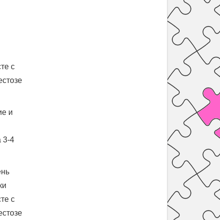
те с
естозе
ие и
 3-4
ень
ки
те с
естозе