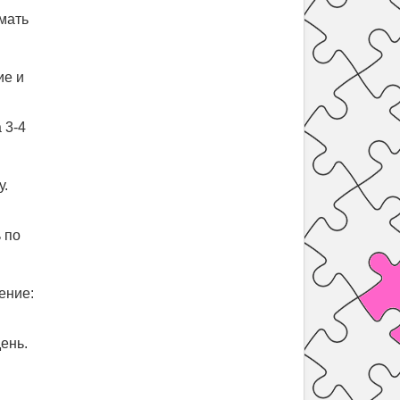
имать
ие и
 3-4
у.
 по
ение:
день.