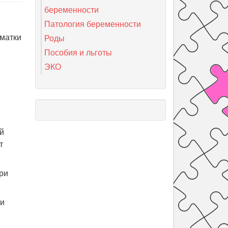
беременности
Патология беременности
 матки
Роды
Пособия и льготы
ЭКО
ы
ий
т
ри
ти