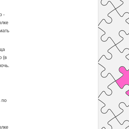
о -
олке
имать
оща
 (в
ночь.
 по
олке