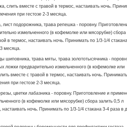
тка, слить вместе с травой в термос, настаивать ночь. Прин
 лечения при гестозе 2-3 месяца.
, лист подорожника, трава репешка - поровну. Приготовлен
ительно измельченного (в кофемолке или мясорубке) сбора
авой в термос, настаивать ночь. Принимать по 1/3-1/4 стакана
-3 месяца.
ды шиповника, трава мяты, трава золототысячника - поровн
ых ложки предварительно измельченного (в кофемолке или
 слить вместе с травой в термос, настаивать ночь. Принимать
чения при гестозе 2-3 месяца.
ерезы, цветки лабазника - поровну. Приготовление и примен
ьченного (в кофемолке или мясорубке) сбора залить 0,5 л
, настаивать ночь. Принимать по 1/3-1/4 стакана 3-4 раза в 
второй половины беременности лдя профилактики гестоза.