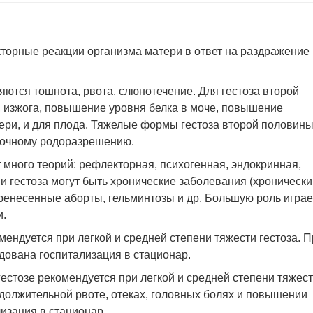
орные реакции организма матери в ответ на раздражение
ются тошнота, рвота, слюнотечение. Для гестоза второй
 изжога, повышение уровня белка в моче, повышение
тери, и для плода. Тяжелые формы гестоза второй половин
рочному родоразрешению.
 много теорий: рефлекторная, психогенная, эндокринная,
ми гестоза могут быть хронические заболевания (хроническ
перенесенные аборты, гельминтозы и др. Большую роль играе
и.
ндуется при легкой и средней степени тяжести гестоза. П
ндована госпитализация в стационар.
естозе рекомендуется при легкой и средней степени тяжес
одолжительной рвоте, отеках, головных болях и повышении
изация в стационар.