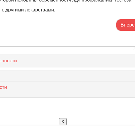
 с другими лекарствами.
Впере
J
енности
сти
X