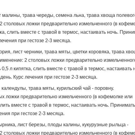
т малины, трава череды, семена льна, трава хвоща полевог
 2 столовых ложки предварительно измельченного (в кофем
тка, слить вместе с травой в термос, настаивать ночь. Прин
 лечения при гестозе 2-3 месяца.
ория, лист черники, трава мяты, цветки коровяка, трава хв
рименение: 2 столовых ложки предварительно измельченного
0,5 л кипятка, слить вместе с травой в термос, настаивать 
 день. Курс лечения при гестозе 2-3 месяца.
 календулы, трава мяты, курильский чай - поровну.
ых ложки предварительно измельченного (в кофемолке или
 слить вместе с травой в термос, настаивать ночь. Принимать
чения при гестозе 2-3 месяца.
ырника, лист березы, плоды калины, кукурузные рыльца -
 2 столовых ложки предварительно измельченного (в кофем