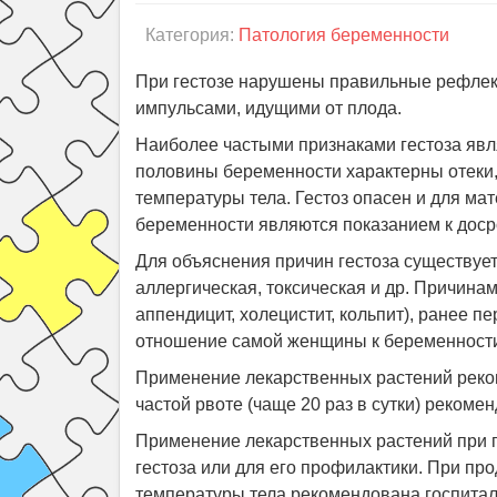
Категория:
Патология беременности
При гестозе нарушены правильные рефлект
импульсами, идущими от плода.
Наиболее частыми признаками гестоза явля
половины беременности характерны отеки,
температуры тела. Гестоз опасен и для ма
беременности являются показанием к дос
Для объяснения причин гестоза существует
аллергическая, токсическая и др. Причина
аппендицит, холецистит, кольпит), ранее 
отношение самой женщины к беременност
Применение лекарственных растений рекоме
частой рвоте (чаще 20 раз в сутки) рекоме
Применение лекарственных растений при г
гестоза или для его профилактики. При пр
температуры тела рекомендована госпитал