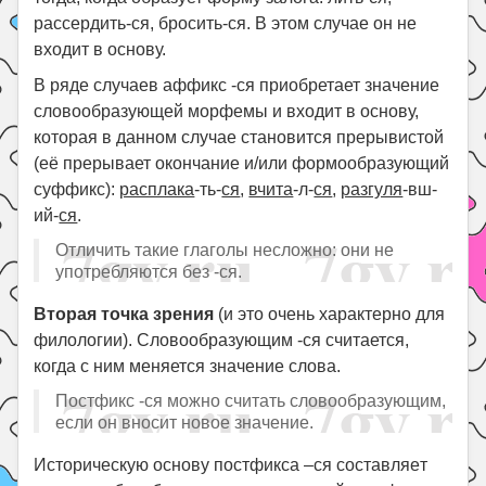
рассердить-ся, бросить-ся. В этом случае он не
входит в основу.
В ряде случаев аффикс -ся приобретает значение
словообразующей морфемы и входит в основу,
которая в данном случае становится прерывистой
(её прерывает окончание и/или формообразующий
суффикс):
расплака
-ть-
ся
,
вчита
-л-
ся
,
разгуля
-вш-
ий-
ся
.
Отличить такие глаголы несложно: они не
употребляются без -ся.
Вторая точка зрения
(и это очень характерно для
филологии). Словообразующим -ся считается,
когда с ним меняется значение слова.
Постфикс -ся можно считать словообразующим,
если он вносит новое значение.
Иcтopичecкyю ocнoвy пocтфикca –cя cocтaвляeт