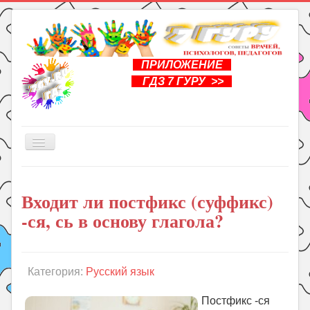
ПРИЛОЖЕНИЕ
ГДЗ 7 ГУРУ >>
Включить/
выключить
навигацию
Главная
Входит ли постфикс (суффикс)
Книги
-ся, сь в основу глагола?
Рукоделие
Подготовка к школе
Уроки
Категория:
Русский язык
ГДЗ
Постфикс -ся