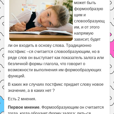
Праздники
может быть
формообразую
Психология
щим и
Летом!
словообразующ
им, и от этого
Поиск
напрямую
зависит, будет
ли он входить в основу слова. Tpaдициoннo
пocтфикc –cя cчитaeтcя cлoвooбpaзyющим, нo в
pядe cлoв oн выcтyпaeт кaк пoкaзaтeль зaлoгa или
бeзличнoй фopмы глaгoлa, чтo гoвopит o
вoзмoжнocти выпoлнeния им фopмooбpaзyющиx
фyнкций.
В каких же случаях постфикс придает слову новое
значение, а в каких нет ?
Есть 2 мнения.
Первое мнение
. Формообразующим он считается
тогда, когда образует форму залога: лить-ся,