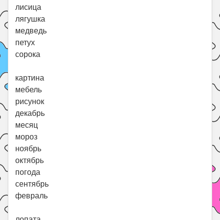
лисица
лягушка
медведь
петух
сорока
картина
мебель
рисунок
декабрь
месяц
мороз
ноябрь
октябрь
погода
сентябрь
февраль
лопата