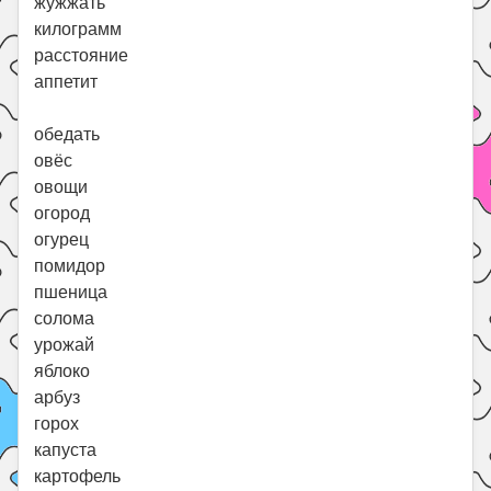
жужжать
килограмм
расстояние
аппетит
обедать
овёс
овощи
огород
огурец
помидор
пшеница
солома
урожай
яблоко
арбуз
горох
капуста
картофель