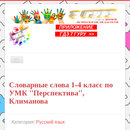
ПРИЛОЖЕНИЕ
ГДЗ 7 ГУРУ >>
Включить/
выключить
навигацию
Главная
Словарные слова 1-4 класс по
Книги
УМК "Перспектива",
Рукоделие
Климанова
Подготовка к школе
Уроки
Категория:
Русский язык
ГДЗ