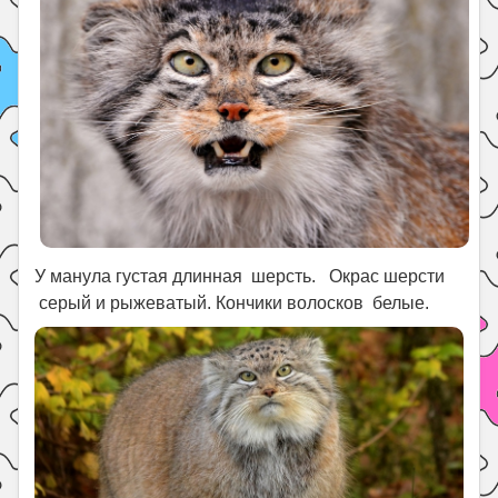
У манула густая длинная шерсть. Окрас шерсти
серый и рыжеватый. Кончики волосков белые.