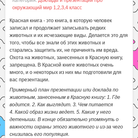
Категория:
Доклады и презентации про
Праздники
окружающий мир 1,2,3,4 класс
Психология
Красная книга - это книга, в которую человек
Летом!
записал и продолжает записывать редких
Поиск
животных и их исчезающие виды. Делается это для
того, чтобы все знали об этих животных и
старались защитить их, не причинять им вреда.
Охота на животных, занесенных в Красную книгу,
запрещена. В Красной книге животных очень
много, и о некоторых из них мы подготовили для
вас презентации.
Примерный план презентации или доклада по
животным, занесенным в Красную книгу: 1. Где
водится. 2. Как выглядит. 3. Чем питается
4. Какой образ жизни ведет. 5. Какие у него
детеныши. В конце обязательно упомянуть о
важности охраны этого животного и из-за чего
снизилась его популяция.