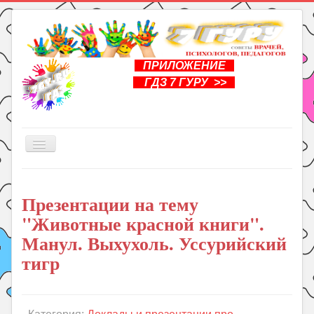
ПРИЛОЖЕНИЕ
ГДЗ 7 ГУРУ >>
Включить/
выключить
навигацию
Главная
Презентации на тему
Книги
"Животные красной книги".
Рукоделие
Манул. Выхухоль. Уссурийский
Подготовка к школе
тигр
Уроки
ГДЗ