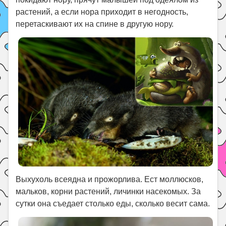
растений, а если нора приходит в негодность,
перетаскивают их на спине в другую нору.
Выхухоль всеядна и прожорлива. Ест моллюсков,
мальков, корни растений, личинки насекомых. За
сутки она съедает столько еды, сколько весит сама.