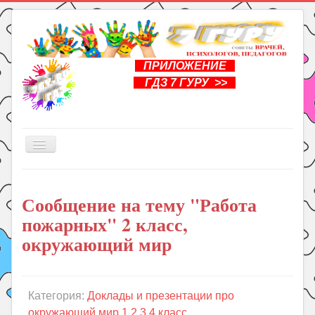
ПРИЛОЖЕНИЕ
ГДЗ 7 ГУРУ >>
Включить/
выключить
навигацию
Главная
Сообщение на тему "Работа
Книги
пожарных" 2 класс,
Рукоделие
окружающий мир
Подготовка к школе
Уроки
Категория:
Доклады и презентации про
ГДЗ
окружающий мир 1,2,3,4 класс