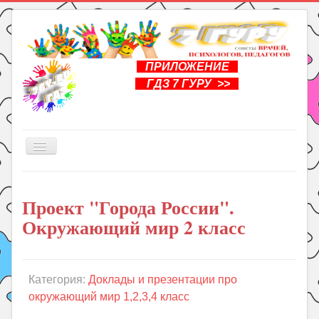
ПРИЛОЖЕНИЕ
ГДЗ 7 ГУРУ >>
Включить/
выключить
навигацию
Главная
Проект "Города России".
Книги
Окружающий мир 2 класс
Рукоделие
Подготовка к школе
Уроки
Категория:
Доклады и презентации про
окружающий мир 1,2,3,4 класс
ГДЗ