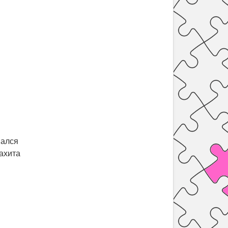
вался
лахита