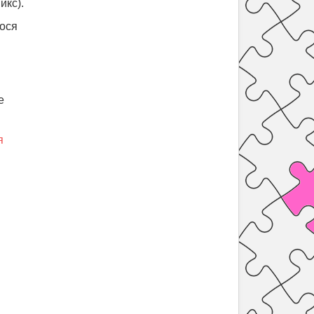
икс).
нося
е
я