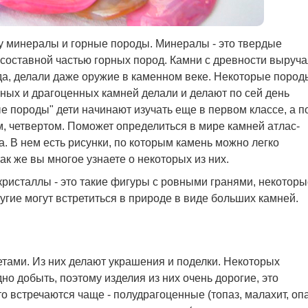
ду минералы и горные породы. Минералы - это твердые
оставной частью горных пород. Камни с древности выруч
да, делали даже оружие в каменном веке. Некоторые пород
нных и драгоценных камней делали и делают по сей день
е породы" дети начинают изучать еще в первом классе, а п
м, четвертом. Поможет определиться в мире камней атлас-
 В нем есть рисунки, по которым камень можно легко
ак же вы многое узнаете о некоторых из них.
ристаллы - это такие фигуры с ровными гранями, некоторы
угие могут встретиться в природе в виде больших камней.
тами. Из них делают украшения и поделки. Некоторых
дно добыть, поэтому изделия из них очень дорогие, это
о встречаются чаще - полудрагоценные (топаз, малахит, оп