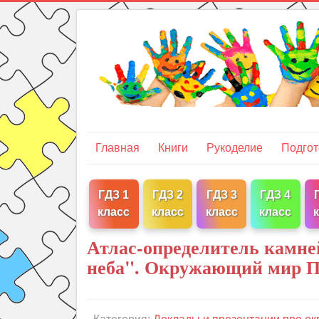
Главная
Книги
Рукоделие
Подгот
ГДЗ 1
ГДЗ 2
ГДЗ 3
ГДЗ 4
класс
класс
класс
класс
Атлас-определитель камней
неба". Окружающий мир П