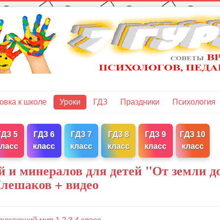
овка к школе
Уроки
ГДЗ
Праздники
Психология
ГДЗ 5
ГДЗ 6
ГДЗ 7
ГДЗ 8
ГДЗ 9
ГДЗ 10
класс
класс
класс
класс
класс
класс
 и минералов для детей "От земли д
лешаков + видео