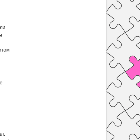
али
ы
отом
е
ал,