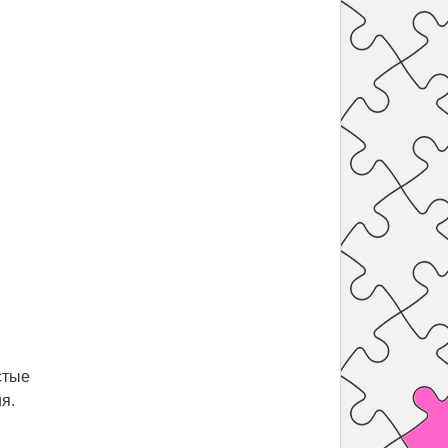
стые
я.