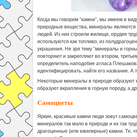
Когда мы говорим "камни", мы имеем в ви
природные вещества, минералы являются с
людей. Из них строили жилище, орудия тру
используются как топливо, из полудрагоце
украшения. Не зря тему "минералы и горны
повторяют и закрепляют во втором, третье
определитель наподобие атласа Плешакова.
идентифицировать, найти его название. А т
Некоторые минералы в природе образуют к
образуют вкрапления в горную породу, а др
Самоцветы
Яркие, красивые камни люди зовут самоцве
минералов так мало в природе и их так тру
драгоценные (или ювелирные) камни. Те, чт