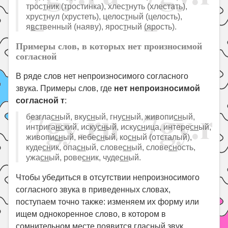
трос
т
ник (тростинка), хлес
т
нуть (хлестать),
хрус
т
нул (хрустеть), целос
т
ный (целость),
я
в
ственный (наяву), ярос
т
ный (ярость).
Примеры слов, в которых нет произносимой
согласной
В ряде слов нет непроизносимого согласного
звука. Примеры слов, где
нет непроизносимой
согласной т
:
безгла
сн
ый, вку
сн
ый, гну
сн
ый, живопи
сн
ый,
интрига
нс
кий, иску
сн
ый, иску
сн
ица, интере
сн
ый,
живопи
сн
ый, небе
сн
ый, ко
сн
ый (отсталый),
куде
сн
ик, опа
сн
ый, слове
сн
ый, слове
сн
ость,
ужа
сн
ый, рове
сн
ик, чуде
сн
ый.
Чтобы убедиться в отсутствии непроизносимого
согласного звука в приведенных словах,
поступаем точно также: изменяем их форму или
ищем однокоренное слово, в котором в
сомнительном месте появится гласный звук.