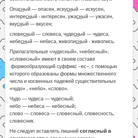
Опа
сн
ый — опасен, иску
сн
ый — искусен,
интере
сн
ый - интересен, ужа
сн
ый — ужасен,
вку
сн
ый — вкусен;
слове
сн
ый — словеса, чуде
сн
ый — чудеса,
небе
сн
ый — небеса, живопи
сн
ый - живопись.
Прилагательные «чудесный», «небесный»,
«словесный» имеют в своем составе
формообразующий суффикс –ес–, с помощью
которого образованы формы множественного
числа и косвенных падежей существительных
«чудо» , «небо», «слово».
Чудо — чудеса — чудесный;
небо — небеса — небесный;
слово — словеса — словесный, словесность,
словесник.
Не следует вставлять лишний
согласный в