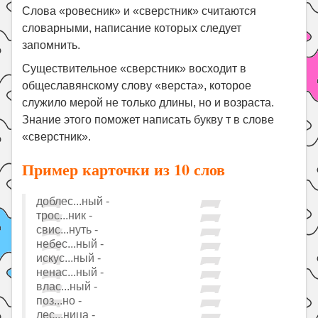
Слова «ровесник» и «сверстник» считаются
словарными, написание которых следует
запомнить.
Существительное «сверстник» восходит в
общеславянскому слову «верста», которое
служило мерой не только длины, но и возраста.
Знание этого поможет написать букву т в слове
«сверстник».
Пример карточки из 10 слов
доблес...ный -
трос...ник -
свис...нуть -
небес...ный -
искус...ный -
ненас...ный -
влас...ный -
поз...но -
лес...ница -