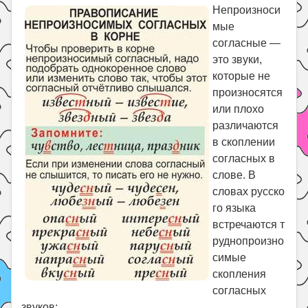
Праздники
Непроизноси
мые
Психология
согласные —
Летом!
это звуки,
Поиск
которые не
произносятся
или плохо
различаются
в скоплении
согласных в
слове. В
словах русско
го языка
встречаются т
руднопроизно
симые
скопления
согласных
звуков: