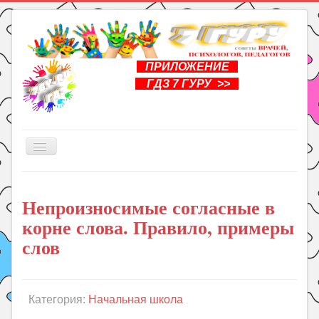
ПРИЛОЖЕНИЕ
ГДЗ 7 ГУРУ >>
Включить/
выключить
навигацию
Главная
Непроизносимые согласные в
Книги
корне слова. Правило, примеры
Рукоделие
слов
Подготовка к школе
Уроки
Категория:
Начальная школа
ГДЗ