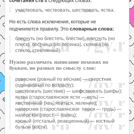
сочетания ств
в следующих словах:
участвовать, чествовать, шествовать, яства.
Но есть слова исключения, которые не
подчиняются правилу. Это
словарные слова:
бле
сн
уть (но блестеть, блёстки), пле
сн
уть (но
плеск), лес
т
ница (но лесенка), склянка (но
стекло, стеклянный).
Нужно различать написание похожих по
буквам, но разных по смыслу слов:
ровесник (ровный по вёснам) — сверс
т
ник
(одинаковый по возрасту);
шествовать (шествие) — ше
ф
ствовать (шефы);
яства (старославянское ясти — есть) —
я
в
ственный (явь, явиться, явление);
наперсник (старославянское перси — грудь) —
напёрс
т
ок (перст — палец);
косный (отсталый, реакционный) — кос
т
ный
бульон (кости).