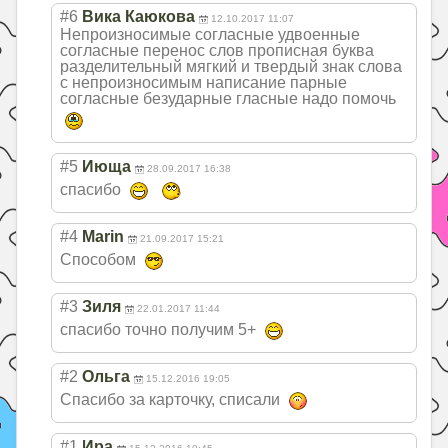
#6
Вика Каюкова
12.10.2017 11:07
Непроизносимые согласные удвоенные
согласные перенос слов прописная буква
разделительный мягкий и твердый знак слова
с непроизносимым написание парные
согласные безударные гласные надо помочь
#5
Июща
28.09.2017 16:38
спасибо
#4
Marin
21.09.2017 15:21
Способом
#3
Зиля
22.01.2017 11:44
спасибо точно получим 5+
#2
Ольга
15.12.2016 19:05
Спасибо за карточку, списали
#1
Ира