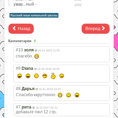
ужас...ный -
Русский язык начальной школы
Назад
Вперед
Комментарии
#10
золя
29.01.2020 11:05
спасибо
#9
Diana
16.05.2018 19:26
#8
Дарья
16.01.2018 18:23
Спасибо ккруттоооо
#7
рита
18.10.2017 02:21
добавьте пжл 12 стр.