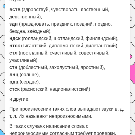
вств
(здравствуй, чувствовать, явственный,
девственный),
здн
(праздновать, праздник, поздний, поздно,
бездна, звёздный),
ндск
(голландский, шотландский, финляндский),
нтск
(гигантский, дипломантский, дилетантский),
стл
(постланный, счастливый, совестливый,
участливый),
стн
(доблестный, захолустный, яростный),
лнц
(солнце),
рдц
(сердце),
стск
(расистский, националистский)
и другие.
При произнесении таких слов выпадают звуки в, д,
т, л. Их называют непроизносимыми.
В таких случаях написание слова с
непроизносимым согласным требует проверки.