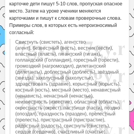
карточке дети пишут 5-10 слов, пропуская опасное
место. Затем на уроке ученики меняются
карточками и пишут к словам проверочные слова.
Примеры слов, в которых есть непроизносимый
согласный:
Свис
т
нуть (свистеть), аген
т
ство
(агент), безвес
т
ный (весть), вес
т
ник (вести),
влас
т
ный (власть), гиган
т
ский (гигант),
голлан
д
ский (Голландия), горес
т
ный (горести),
громоз
д
кий (нагромоздил), дилетан
т
ский
(дилетанты), доблес
т
ный (доблесть), звёз
д
ный
(звезда), захолус
т
ный (захолустье),
здра
в
ствовать (здравие), корыс
т
ный (корысть),
кос
т
ный (кость), мес
т
ный (место), ненавис
т
ный
(ненависть), ненас
т
ный (ненастье),
неизвес
т
ность (известие), облас
т
ной (область),
окрес
т
ность (окрест), пас
т
бище (пасти), поз
д
но
(опоздал), праз
д
ность (празден), прелес
т
ный
(прелесть), пристрас
т
ный (пристрастие),
радос
т
ный (радость), свис
т
нуть (свистеть),
сер
д
це (сердечко), счас
т
ливый (счастье),