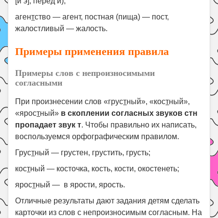
[й’э], перед й);
аген
т
ство — агент, постная (пища) — пост,
жалостливый — жалость.
Примеры применения правила
Примеры слов с непроизносимыми
согласными
При произнесении слов «грус
т
ный», «кос
т
ный»,
«ярос
т
ный»
в скоплении согласных звуков стн
пропадает звук т
. Чтобы правильно их написать,
воспользуемся орфографическим правилом.
Грус
т
ный — грустен, грустить, грусть;
кос
т
ный — косточка, кость, кости, окостенеть;
ярос
т
ный — в ярости, ярость.
Отличные результаты дают задания детям сделать
карточки из слов с непроизносимым согласным. На