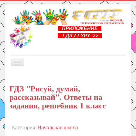
ПРИЛОЖЕНИЕ
ГДЗ 7 ГУРУ >>
Включить/
выключить
навигацию
Главная
ГДЗ "Рисуй, думай,
Книги
рассказывай". Ответы на
Рукоделие
задания, решебник 1 класс
Подготовка к школе
Уроки
Категория:
Начальная школа
ГДЗ