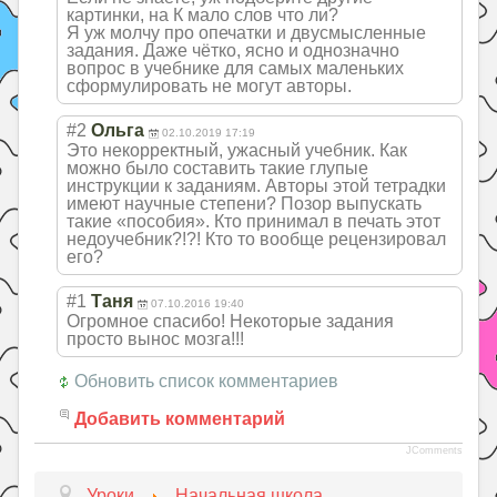
картинки, на К мало слов что ли?
Я уж молчу про опечатки и двусмысленные
задания. Даже чётко, ясно и однозначно
вопрос в учебнике для самых маленьких
сформулировать не могут авторы.
#2
Ольга
02.10.2019 17:19
Это некорректный, ужасный учебник. Как
можно было составить такие глупые
инструкции к заданиям. Авторы этой тетрадки
имеют научные степени? Позор выпускать
такие «пособия». Кто принимал в печать этот
недоучебник?!?! Кто то вообще рецензировал
его?
#1
Таня
07.10.2016 19:40
Огромное спасибо! Некоторые задания
просто вынос мозга!!!
Обновить список комментариев
Добавить комментарий
JComments
Уроки
Начальная школа