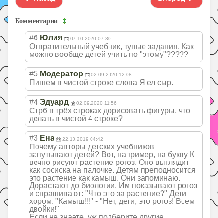
Комментарии
#6
Юлия
07.10.2020 07:30
Отвратительный учебник, тупые задания. Как
можно вообще детей учить по "этому"?????
#5
Модератор
02.09.2020 12:08
Пишем в чистой строке слова Я ел сыр.
#4
Эдуард
02.09.2020 11:56
Стр6 в трёх строках дорисовать фигуры, что
делать в чистой 4 строке?
#3
Ена
22.10.2019 04:42
Почему авторы детских учебников
запутывают детей? Вот, например, на букву К
вечно рисуют растение рогоз. Оно выглядит
как сосиска на палочке. Детям преподносится
это растение как камыш. Они запоминаю.
Дорастают до биологии. Им показывают рогоз
и спрашивают: "Что это за растение?" Дети
хором: "Камыш!!!" - "Нет, дети, это рогоз! Всем
двойки!"
Если не знаете, уж подберите другие