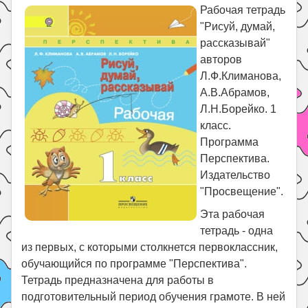
Праздники
Рабочая тетрадь
"Рисуй, думай,
Психология
рассказывай"
Летом!
авторов
Поиск
Л.Ф.Климанова,
А.В.Абрамов,
Л.Н.Борейко. 1
класс.
Программа
Перспектива.
Издательство
"Просвещение".
Эта рабочая
тетрадь - одна
из первых, с которыми столкнется первоклассник,
обучающийся по программе "Перспектива".
Тетрадь предназначена для работы в
подготовительный период обучения грамоте. В ней