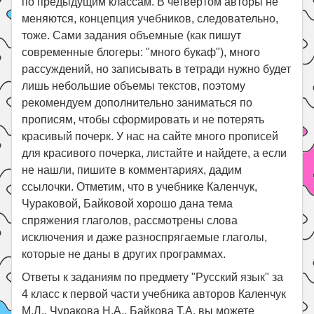
по предыдущим классам. В четвертом авторы не
меняются, концепция учебников, следовательно,
тоже. Сами задания объемные (как пишут
современные блогеры: "много букаф"), много
рассуждений, но записывать в тетради нужно будет
лишь небольшие объемы текстов, поэтому
рекомендуем дополнительно заниматься по
прописям, чтобы сформировать и не потерять
красивый почерк. У нас на сайте много прописей
для красивого почерка, листайте и найдете, а если
не нашли, пишите в комментариях, дадим
ссылочки. Отметим, что в учебнике Каленчук,
Чураковой, Байковой хорошо дана тема
спряжения глаголов, рассмотрены слова
исключения и даже разноспрягаемые глаголы,
которые не даны в других программах.
Ответы к заданиям по предмету "Русский язык" за
4 класс к первой части учебника авторов Каленчук
М.Л., Чуракова Н.А., Байкова Т.А. вы можете