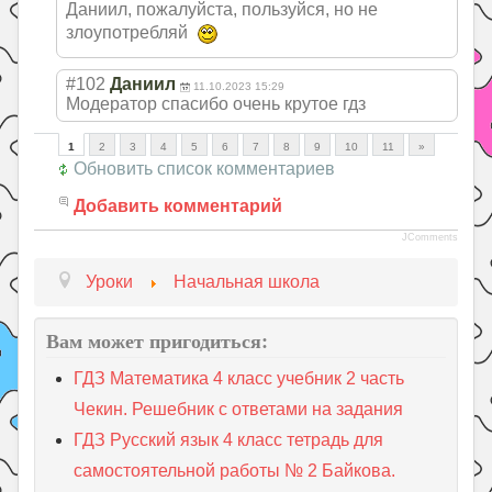
Даниил, пожалуйста, пользуйся, но не
злоупотребляй
#102
Даниил
11.10.2023 15:29
Модератор спасибо очень крутое гдз
1
2
3
4
5
6
7
8
9
10
11
»
Обновить список комментариев
Добавить комментарий
JComments
Уроки
Начальная школа
Вам может пригодиться:
ГДЗ Математика 4 класс учебник 2 часть
Чекин. Решебник с ответами на задания
ГДЗ Русский язык 4 класс тетрадь для
самостоятельной работы № 2 Байкова.