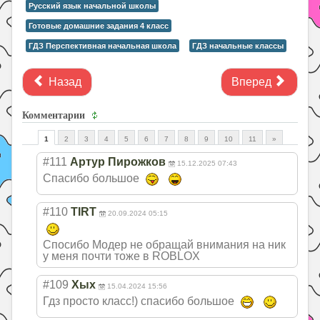
Русский язык начальной школы
Готовые домашние задания 4 класс
ГДЗ Перспективная начальная школа
ГДЗ начальные классы
Назад
Вперед
Комментарии
1
2
3
4
5
6
7
8
9
10
11
»
#111
Артур Пирожков
15.12.2025 07:43
Спасибо большое
#110
TIRT
20.09.2024 05:15
Спосибо Модер не обращай внимания на ник
у меня почти тоже в ROBLOX
#109
Хых
15.04.2024 15:56
Гдз просто класс!) спасибо большое