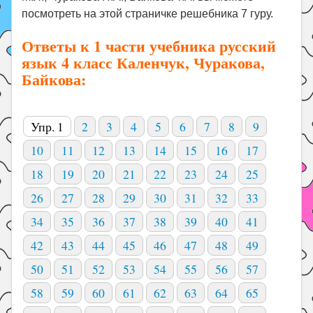
посмотреть на этой страничке решебника 7 гуру.
Ответы к 1 части учебника русский
язык 4 класс Каленчук, Чуракова,
Байкова:
Упр. 1
2
3
4
5
6
7
8
9
10
11
12
13
14
15
16
17
18
19
20
21
22
23
24
25
26
27
28
29
30
31
32
33
34
35
36
37
38
39
40
41
42
43
44
45
46
47
48
49
50
51
52
53
54
55
56
57
58
59
60
61
62
63
64
65