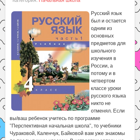
Категория:
Начальная школа
Праздники
Психология
Русский язык
был и остается
Летом!
одним из
Поиск
основных
предметов для
школьного
изучения в
России, а
потому и в
четвертом
классе уроки
русского языка
никто не
отменял. Если
вы/ваш ребенок учитесь по программе
"Перспективная начальная школа", то учебники
Чураковой, Каленчук, Байковой вам уже знакомы