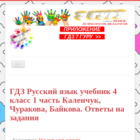
ПРИЛОЖЕНИЕ
ГДЗ 7 ГУРУ >>
Включить/
выключить
навигацию
Главная
ГДЗ Русский язык учебник 4
Книги
класс 1 часть Каленчук,
Рукоделие
Чуракова, Байкова. Ответы на
Подготовка к школе
задания
Уроки
ГДЗ