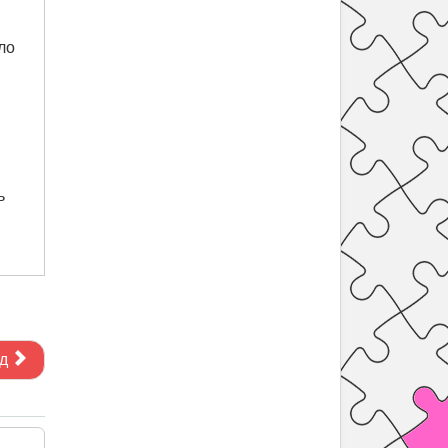
ло
ь
д