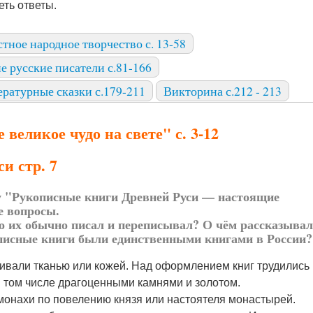
ть ответы.
стное народное творчество с. 13-58
е русские писатели с.81-166
ратурные сказки с.179-211
Викторина с.212 - 213
великое чудо на свете" с. 3-12
и стр. 7
му "Рукописные книги Древней Руси — настоящие
е вопросы.
о их обычно писал и переписывал? О чём рассказывал
описные книги были единственными книгами в России?
ивали тканью или кожей. Над оформлением книг трудились
в том числе драгоценными камнями и золотом.
онахи по повелению князя или настоятеля монастырей.