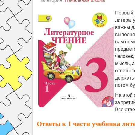
Категория:
Начальная школа
Первый р
литерату
важны дл
выполня
вам помо
предмето
человек,
мысль, а
ответы т
держать
потом бу
На этой 
за трети
Все отв
Ответы к 1 части учебника лит