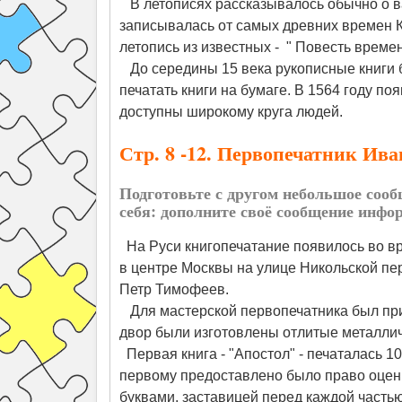
В летописях рассказывалось обычно о ва
записывалась от самых древних времен 
летопись из известных - " Повесть време
До середины 15 века рукописные книги б
печатать книги на бумаге. В 1564 году по
доступны широкому круга людей.
Стр. 8 -12. Первопечатник Ив
Подготовьте с другом небольшое сооб
себя: дополните своё сообщение информ
На Руси книгопечатание появилось во вр
в центре Москвы на улице Никольской п
Петр Тимофеев.
Для мастерской первопечатника был прив
двор были изготовлены отлитые металличе
Первая книга - "Апостол" - печаталась 1
первому предоставлено было право оцени
буквами, заставицей перед каждой частью