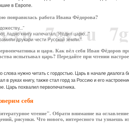
учшие в Европе.
арю понравилась работа Ивана Фёдорова?
дожеству..."
ют, ладно книгу напечатал. Угодил царю..."
рамили друкари чести Русской земли."
первопечатника и царя. Как вёл себя Иван Фёдоров пр
вства испытывал царь? Передайте при чтении настрое
о слова нужно читать с гордостью. Царь в начале диалога б
ал в руках книгу, также стал горд за Россию и его настроени
ое. Царь похвалил первопечатника.
роверим себя
итературное чтение". Обрати внимание на оглавление
ений, рисунки. Что нового, интересного ты узнаешь и