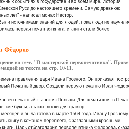
жных событиях в государстве и во всем мире. История
Киевской Руси до настоящего времени. Самую древнюю
нных лет" - написал монах Нестор.
ыли источниками знаний для людей, пока люди не научили
явилась первая печатная книга, и книги стали более
ан Фёдоров
щение на тему "В мастерской первопечатника". Прове
ацией из текста на стр. 10-11.
емена правления царя Ивана Грозного. Он приказал постр
ервый Печатный двор. Создали первую печатню Иван Федор
езен печатный станок из Польши. Для печати книг в Печа
ские буквы, а также доски для гравюр.
0 месяцев и была готова в марте 1564 года. Ивану Грозному
ть книгу в кожаном переплете, с заглавными красными
 книги. Царь отблагодарил первопечатника Федорова, сказа