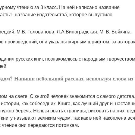
урному чтению за 3 класс. На ней написано название
часть1, название издательства, которое выпустило
рецкий, М.В. Голованова, Л.А.Виноградская, М. В. Бойкина.
ов произведений, они указаны жирным шрифтом. за автора
здания русских книг, познакомлюсь с народным творчеством
лей.
удом? Напиши небольшой рассказ, используя слова из
ом на свете. С книгой человек знакомится с самого детства
 истории, как собеседник. Книга, как лучший друг и наставни
 нужно беречь. Нельзя рвать страницы, рисовать на них, ве
нигу называют великим чудом, так как в ней накоплена вс
з чтение они передаются потомкам.