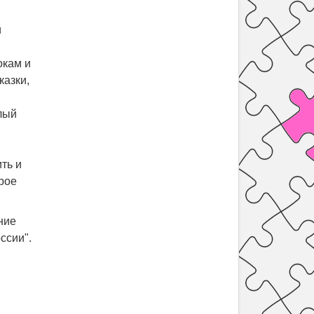
и
окам и
казки,
лый
ть и
рое
ние
ссии".