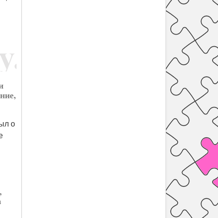
и
ние,
ыл о
е
,
з