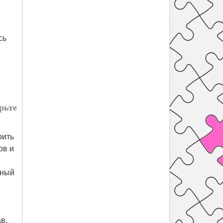
сь
рьте
оить
ов и
тный
в,