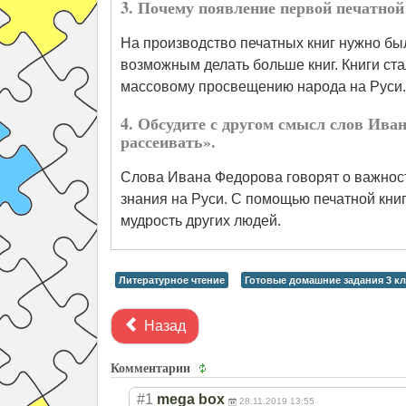
3. Почему появление первой печатной
На производство печатных книг нужно бы
возможным делать больше книг. Книги ст
массовому просвещению народа на Руси.
4. Обсудите с другом смысл слов Ива
рассеивать».
Слова Ивана Федорова говорят о важност
знания на Руси. С помощью печатной кни
мудрость других людей.
Литературное чтение
Готовые домашние задания 3 кл
Назад
Комментарии
#1
mega box
28.11.2019 13:55