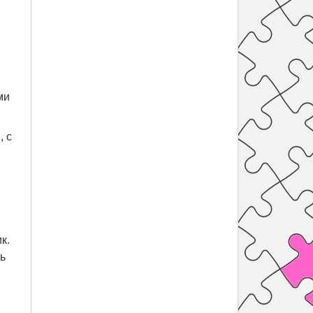
ми
, с
.
к.
дь
я