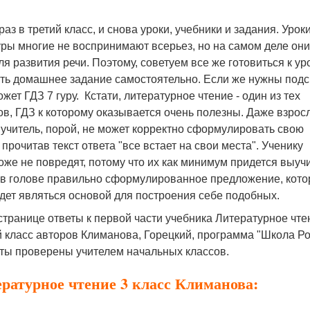
аз в третий класс, и снова уроки, учебники и задания. Урок
ры многие не воспринимают всерьез, но на самом деле они
я развития речи. Поэтому, советуем все же готовиться к ур
ть домашнее задание самостоятельно. Если же нужны подс
жет ГДЗ 7 гуру. Кстати, литературное чтение - один из тех
в, ГДЗ к которому оказывается очень полезны. Даже взрос
 учитель, порой, не может корректно сформулировать свою
 прочитав текст ответа "все встает на свои места". Ученику
оже не повредят, потому что их как минимум придется выучи
 в голове правильно сформулированное предложение, кото
дет являться основой для построения себе подобных.
странице ответы к первой части учебника Литературное чте
й класс авторов Климанова, Горецкий, программа "Школа Ро
еты проверены учителем начальных классов.
ературное чтение 3 класс Климанова: