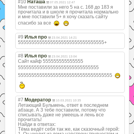
#10
Наташа
07.05.2021 12:47
Мне поставили за него 5 на с. 168 до 183 я
прочитала и в школе я прочитала нормально
и мне поставили 5+ я хочу сказать сайту
спасибо за все
#9
Илья про
23.04.2021 14:21
555555555555555
555555555555555
55+
#8
Илья про
23.04.2021 13:04
Сайт кайф 555555555555555
555555555555555
555555555555555
555555555555555
555555555555555
55555
#7
Модератор
10.03.2021 10:35
Летающий Бульмень, ответ в последнем
абзаце. А 3 тебе поставили, потому что
списывать даже не умеешь и лень все
прочитать!
Найди в ответах:
Тёма ведёт себя так же, как сказочный герой:
1. Он уходит из дома навстречу трудностям и