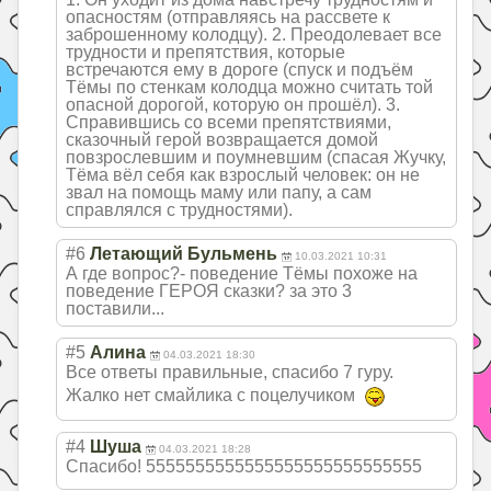
опасностям (отправляясь на рассвете к
заброшенному колодцу). 2. Преодолевает все
трудности и препятствия, которые
встречаются ему в дороге (спуск и подъём
Тёмы по стенкам колодца можно считать той
опасной дорогой, которую он прошёл). 3.
Справившись со всеми препятствиями,
сказочный герой возвращается домой
повзрослевшим и поумневшим (спасая Жучку,
Тёма вёл себя как взрослый человек: он не
звал на помощь маму или папу, а сам
справлялся с трудностями).
#6
Летающий Бульмень
10.03.2021 10:31
А где вопрос?- поведение Тёмы похоже на
поведение ГЕРОЯ сказки? за это 3
поставили...
#5
Алина
04.03.2021 18:30
Все ответы правильные, спасибо 7 гуру.
Жалко нет смайлика с поцелучиком
#4
Шуша
04.03.2021 18:28
Спасибо! 555555555555555
5555555555555