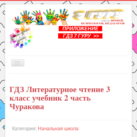
ПРИЛОЖЕНИЕ
ГДЗ 7 ГУРУ >>
Включить/
выключить
навигацию
Главная
ГДЗ Литературное чтение 3
Книги
класс учебник 2 часть
Рукоделие
Чуракова
Подготовка к школе
Уроки
Категория:
Начальная школа
ГДЗ