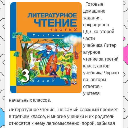
Праздники
Готовые
домашние
Психология
задания,
Летом!
сокращенно
Поиск
ГДЗ, ко второй
части
учебника Литер
атурное
чтение за третий
класс, автор
учебника Чурако
ва, авторы
ответов -
учителя
начальных классов.
Литературное чтение - не самый сложный предмет
в третьем классе, и многие ученики и их родители
относятся к нему легкомысленно, порой, забывая