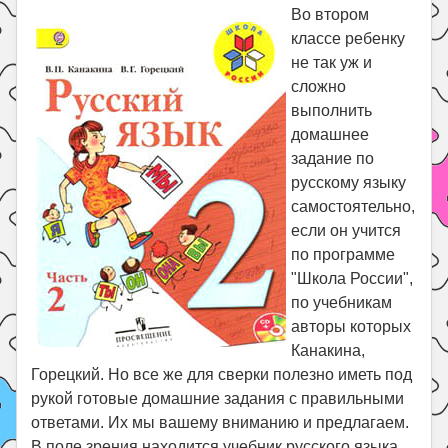
Праздники
Во втором
классе ребенку
Психология
не так уж и
Летом!
сложно
Поиск
выполнить
домашнее
задание по
русскому языку
самостоятельно,
если он учится
по программе
"Школа России",
по учебникам
авторы которых
Канакина,
Горецкий. Но все же для сверки полезно иметь под
рукой готовые домашние задания с правильными
ответами. Их мы вашему вниманию и предлагаем.
В поле зрения находится учебник русского языка