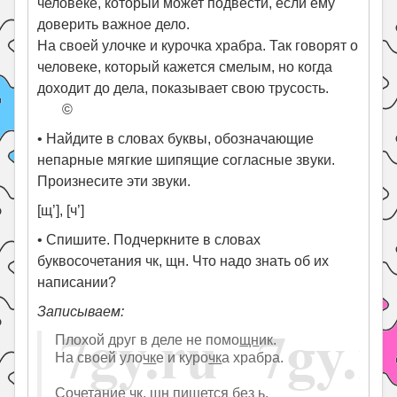
человеке, который может подвести, если ему
доверить важное дело.
На своей улочке и курочка храбра. Так говорят о
человеке, который кажется смелым, но когда
доходит до дела, показывает свою трусость.
©
• Найдите в словах буквы, обозначающие
непарные мягкие шипящие согласные звуки.
Произнесите эти звуки.
[щ’], [ч’]
• Спишите. Подчеркните в словах
буквосочетания чк, щн. Что надо знать об их
написании?
Записываем:
Плохой друг в деле не помо
щн
ик.
На своей уло
чк
е и куро
чк
а храбра.
Сочетание чк, щн пишется без ь.