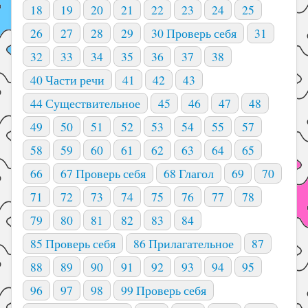
18
19
20
21
22
23
24
25
26
27
28
29
30 Проверь себя
31
32
33
34
35
36
37
38
40 Части речи
41
42
43
44 Существительное
45
46
47
48
49
50
51
52
53
54
55
57
58
59
60
61
62
63
64
65
66
67 Проверь себя
68 Глагол
69
70
71
72
73
74
75
76
77
78
79
80
81
82
83
84
85 Проверь себя
86 Прилагательное
87
88
89
90
91
92
93
94
95
96
97
98
99 Проверь себя