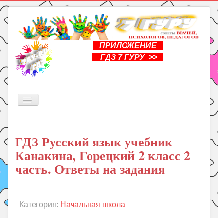
ПРИЛОЖЕНИЕ
ГДЗ 7 ГУРУ >>
Включить/
выключить
навигацию
Главная
ГДЗ Русский язык учебник
Книги
Канакина, Горецкий 2 класс 2
Рукоделие
часть. Ответы на задания
Подготовка к школе
Уроки
Категория:
Начальная школа
ГДЗ