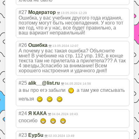
#27
Модератор
13.05.2024 12:29
Ошибка, у вас учебник другого года издания,
поэтому могут быть несовпадения. У кого тот
же год, что и у нас, все будет правильно, а
ваш вариант неправильный!
#26
Ошибка
13.05.2024 12:07
А почему у вас такая ошибка? Объясните
мне!! В учебнике на стр. 112 упр. 192, в конце
текста там не прилетала а прилетела??? А так
4 звезды,3спасибо за внимание! Всем
хорошего настроения и удачного дня!!
#25
alik__@list.ru
04.05.2024 14:58
а вы про егэ забыли
а там уже списывать
нельзя
#24
Я КАКА
04.04.2024 16:43
спосибо
#23
Eyp5u
02.03.2024 13:49