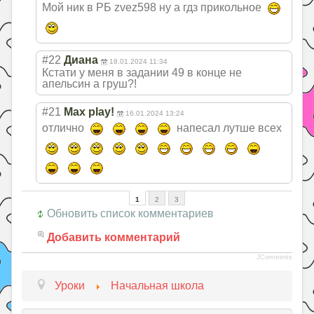
Мой ник в РБ zvez598 ну а гдз прикольное
#22
Диана
18.01.2024 11:34
Кстати у меня в задании 49 в конце не
апельсин а груш?!
#21
Max play!
16.01.2024 13:24
отлично
напесал лутше всех
1
2
3
Обновить список комментариев
Добавить комментарий
JComments
Уроки
Начальная школа