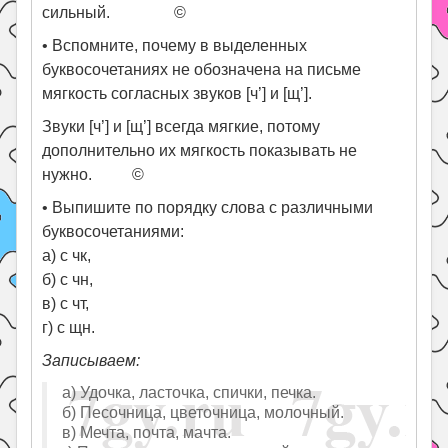
сильный. ©
• Вспомните, почему в выделенных
буквосочетаниях не обозначена на письме
мягкость согласных звуков [ч’] и [щ’].
Звуки [ч’] и [щ’] всегда мягкие, потому
дополнительно их мягкость показывать не
нужно. ©
• Выпишите по порядку слова с различными
буквосочетаниями:
а) с чк,
б) с чн,
в) с чт,
г) с щн.
Записываем:
а) Удочка, ласточка, спички, печка.
б) Песочница, цветочница, молочный.
в) Мечта, почта, мачта.