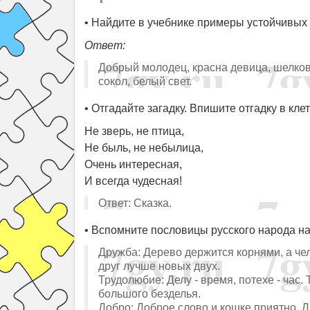
• Найдите в учебнике примеры устойчивых 
Ответ:
Добрый молодец, красна девица, шелков
сокол, белый свет.
• Отгадайте загадку. Впишите отгадку в клет
Не зверь, не птица,
Не быль, не небылица,
Очень интересная,
И всегда чудесная!
Ответ: Сказка.
• Вспомните пословицы русского народа на
Дружба: Дерево держится корнями, а чел
друг лучше новых двух.
Трудолюбие: Делу - время, потехе - час. 
большого безделья.
Добро: Доброе слово и кошке приятно. Ли