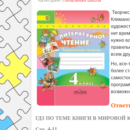
Категория:
Начальная школа
Творческ
Климанов
художест
нет врем
нужно во
правильн
всем др
Но, все-
более ст
самостоя
программ
возможн
Ответы
ГДЗ ПО ТЕМЕ КНИГИ В МИРОВОЙ 
Стр. 4-11