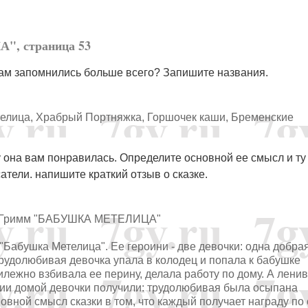
", страница 53
вам запомнились больше всего? Запишите названия.
телица, Храбрый Портняжка, Горшочек каши, Бременские
у она вам понравилась. Определите основной ее смысл и ту
атели. напишите краткий отзыв о сказке.
мм "БАБУШКА МЕТЕЛИЦА"
Бабушка Метелица". Ее героини - две девочки: одна добрая
трудолюбивая девочка упала в колодец и попала к бабушке
илежно взбивала ее перину, делала работу по дому. А лени
нии домой девочки получили: трудолюбивая была осыпана
новной смысл сказки в том, что каждый получает награду по