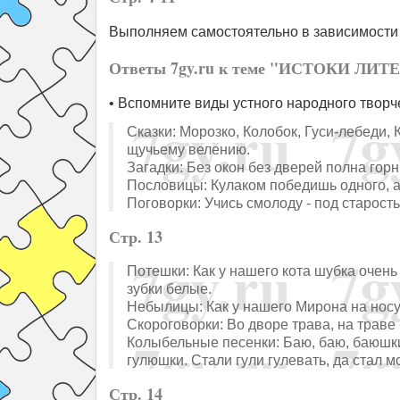
Выполняем самостоятельно в зависимости 
Ответы 7gy.ru к теме "ИСТОКИ ЛИТ
• Вспомните виды устного народного твор
Сказки: Морозко, Колобок, Гуси-лебеди,
щучьему велению.
Загадки: Без окон без дверей полна горн
Пословицы: Кулаком победишь одного, а 
Поговорки: Учись смолоду - под старость
Стр. 13
Потешки: Как у нашего кота шубка очень 
зубки белые.
Небылицы: Как у нашего Мирона на носу 
Скороговорки: Во дворе трава, на траве
Колыбельные песенки: Баю, баю, баюшки
гулюшки. Стали гули гулевать, да стал 
Стр. 14