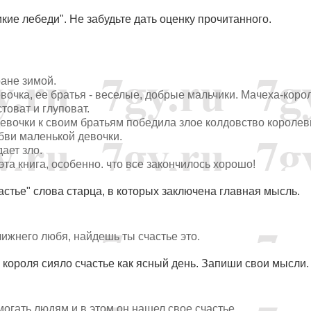
кие лебеди". Не забудьте дать оценку прочитанного.
ране зимой.
евочка, ее братья - веселые, добрые мальчики. Мачеха-корол
товат и глуповат.
евочки к своим братьям победила злое колдовство королев
бви маленькой девочки.
ает зло.
та книга, особенно. что все закончилось хорошо!
астье" слова старца, в которых заключена главная мысль.
лижнего любя, найдешь ты счастье это.
е короля сияло счастье как ясный день. Запиши свои мысли.
могать людям и в этом он нашел свое счастье.