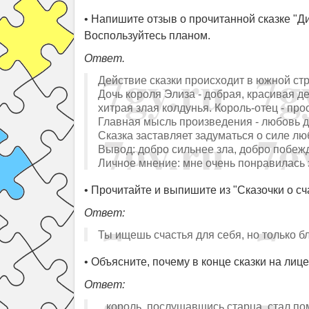
• Напишите отзыв о прочитанной сказке "Ди
Воспользуйтесь планом.
Ответ.
Действие сказки происходит в южной ст
Дочь короля Элиза - добрая, красивая д
хитрая злая колдунья. Король-отец - прос
Главная мысль произведения - любовь д
Сказка заставляет задуматься о силе лю
Вывод: добро сильнее зла, добро побежд
Личное мнение: мне очень понравилась э
• Прочитайте и выпишите из "Сказочки о сч
Ответ:
Ты ищешь счастья для себя, но только б
• Объясните, почему в конце сказки на лиц
Ответ:
...король, послушавшись старца, стал по