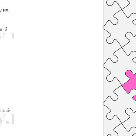
 их.
ный
тарый