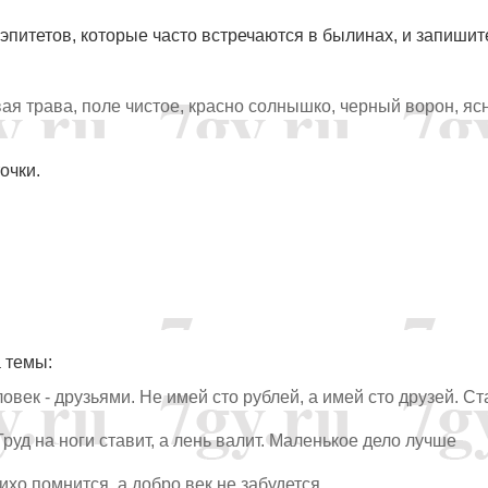
эпитетов, которые часто встречаются в былинах, и запишите
ая трава, поле чистое, красно солнышко, черный ворон, яс
очки.
 темы:
овек - друзьями. Не имей сто рублей, а имей сто друзей. С
Труд на ноги ставит, а лень валит. Маленькое дело лучше
хо помнится, а добро век не забудется.