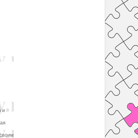
 и
вая
 своим