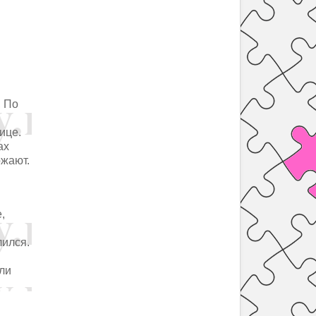
, По
ице.
ах
ожают.
,
лился.
ли