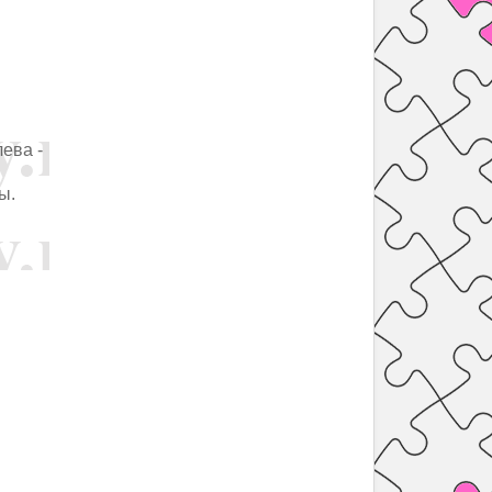
ева -
ы.