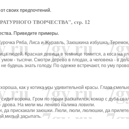
от своих предпочтений.
ЕРАТУРНОГО ТВОРЧЕСТВА", стр. 12
чества. Приведите примеры.
 Курочка Ряба, Лиса и Журавль, Заюшкина избушка, Теремок
ица людей. Красная девица в темнице томится, а коса на ул
умом - тысячи. Смотри дерево в плодах, а человека - в дел
 не будешь знать голоду. По одежке встречают, по уму пров
хороша, как у котика усы удивительной красы. Глаза смелые
сидит ворона. Гром по горам раскатился, комар с дуба сва
 - дрова. На мели мы лениво налима ловили.
, да прискакали заюшки. Люли, люли, люлюшки, да прилете
мой милый засыпать.