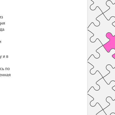
из
дня
гда
и
у и в
сь по
венная