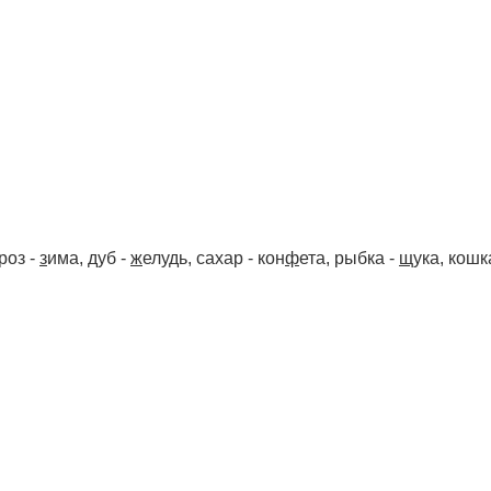
роз -
з
има, дуб -
ж
елудь, сахар - кон
ф
ета, рыбка -
щ
ука, кошк