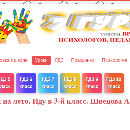
овка к школе
Уроки
ГДЗ
Праздники
Психология
ГДЗ 5
ГДЗ 6
ГДЗ 7
ГДЗ 8
ГДЗ 9
ГДЗ 10
класс
класс
класс
класс
класс
класс
 на лето. Иду в 3-й класс. Швецова А