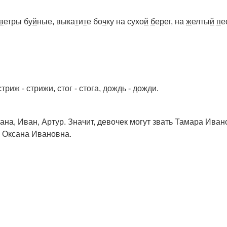
в
етры бу
й
ные, выка
т
и
т
е бо
ч
ку на сухо
й
б
е
р
ег, на
ж
елты
й
п
е
 стриж - стрижи, стог - стога, дождь - дожди.
ана, Иван, Артур. Значит, девочек могут звать Тамара Иван
 Оксана Ивановна.