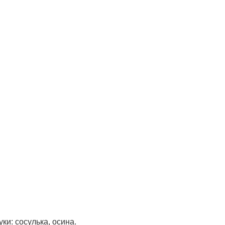
ки: сосулька, осина.