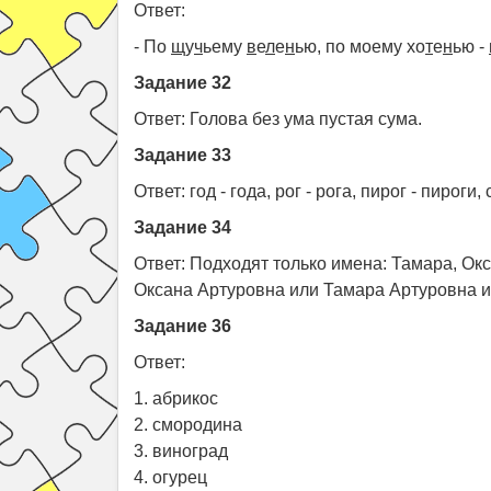
Ответ:
- По
щ
у
ч
ьему
в
е
л
е
н
ью, по моему хо
т
е
н
ью -
Задание 32
Ответ: Голова без ума пустая сума.
Задание 33
Ответ: год - года, рог - рога, пирог - пироги,
Задание 34
Ответ: Подходят только имена: Тамара, Окс
Оксана Артуровна или Тамара Артуровна и
Задание 36
Ответ:
1. абрикос
2. смородина
3. виноград
4. огурец