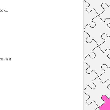
сок...
овна и