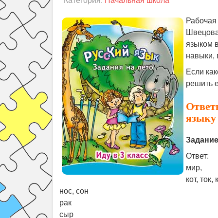
Категория:
Начальная школа
Рабочая 
Швецова 
языком в
навыки, 
Если как
решить е
Ответ
языку
Задание
Ответ:
мир,
кот, ток, 
нос, сон
рак
сыр