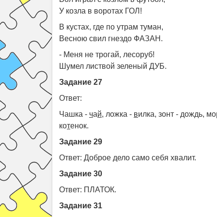
У козла в воротах ГОЛ!
В кустах, где по утрам туман,
Весною свил гнездо ФАЗАН.
- Меня не трогай, лесоруб!
Шумел листвой зеленый ДУБ.
Задание 27
Ответ:
Чашка -
ч
а
й
, ложка -
в
илка, зонт - дождь, мо
ко
т
енок.
Задание 29
Ответ: Доброе дело само себя хвалит.
Задание 30
Ответ: ПЛАТОК.
Задание 31