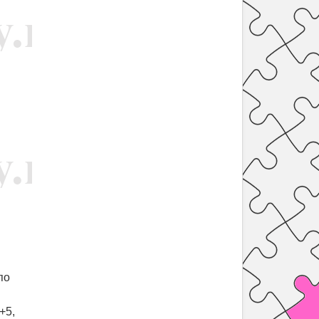
по
+5,