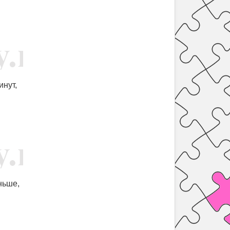
инут,
ньше,