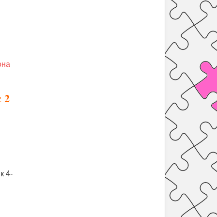
она
 2
к 4-