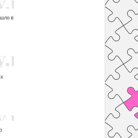
ышло в
ых
о