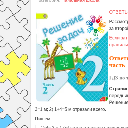
Категория:
Начальная школа
ОТВЕТЫ
Рассмот
за второ
Если зат
правильн
Ответы
часть
ГДЗ по 
Страница
передник
Решение:
3=1 м; 2) 1+4=5 м отрезали всего.
Пишем:
1) 4 - 3 = 1 (м) ситца отрезали на передн