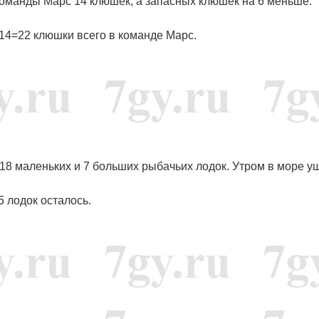
в команды Марс 14 клюшек, а запасных клюшек на 6 меньше.
+14=22 клюшки всего в команде Марс.
 18 маленьких и 7 больших рыбачьих лодок. Утром в море у
5 лодок осталось.