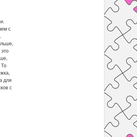
и.
чем с
.
ольше,
 это
ьше,
 То
ожка,
а для
ков с