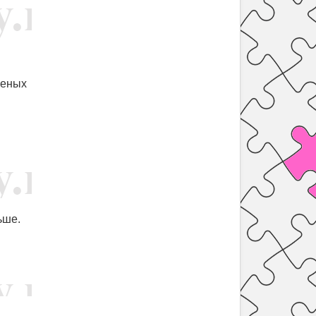
леных
ьше.