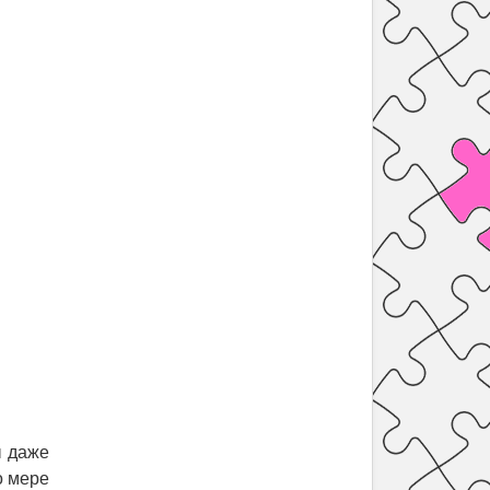
ы даже
о мере