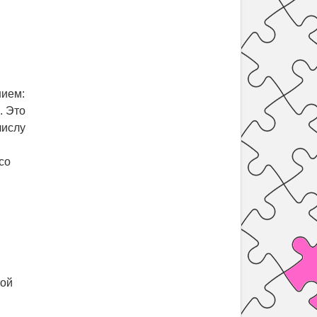
нием:
. Это
числу
со
ной