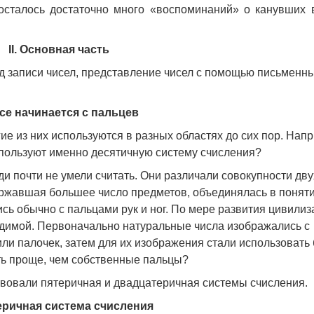
осталось достаточно много «воспоминаний» о канувших 
II. Основная часть
 записи чисел, представление чисел с помощью письменн
Все начинается с пальцев
ие из них используются в разных областях до сих пор. Нап
спользуют именно десятичную систему счисления?
и почти не умели считать. Они различали совокупности дву
державшая большее число предметов, объединялась в понят
сь обычно с пальцами рук и ног. По мере развития цивилиз
ходимой. Первоначально натуральные числа изображались с
ли палочек, затем для их изображения стали использовать
ыть проще, чем собственные пальцы?
твовали пятеричная и двадцатеричная системы счисления.
теричная система счисления