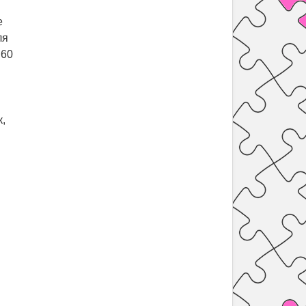
е
ля
 60
к,