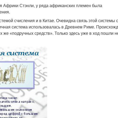
ля Африки Стэнли, у ряда африканских племен была
ения.
темой счисления и в Китае. Очевидна связь этой системы 
ричная система использовалась в Древнем Риме. Происхож
х же «подручных средств». Только здесь уже в ход пошли н