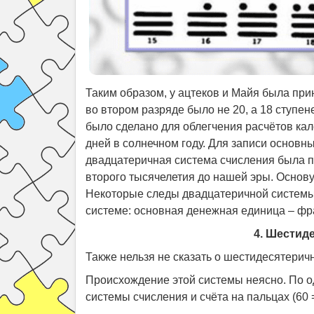
Таким образом, у ацтеков и Майя была пр
во втором разряде было не 20, а 18 ступеней
было сделано для облегчения расчётов кале
дней в солнечном году. Для записи основн
двадцатеричная система счисления была пр
второго тысячелетия до нашей эры. Основу 
Некоторые следы двадцатеричной системы
системе: основная денежная единица – фра
4. Шестид
Также нельзя не сказать о шестидесятерич
Происхождение этой системы неясно. По о
системы счисления и счёта на пальцах (60 =