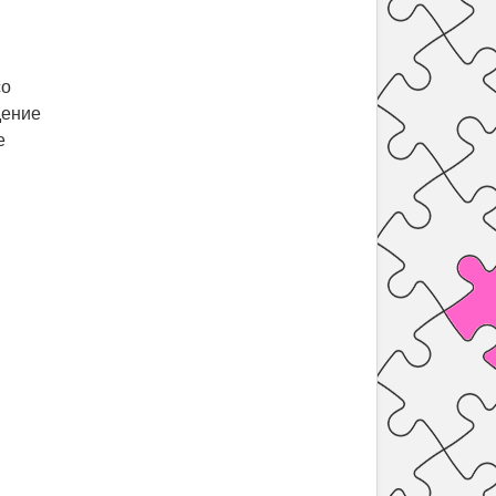
со
дение
е