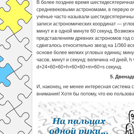
В более позднее время шестидесятеричная
средневековыми астрономами, в первую о
учёные часто называли шестидесятеричны
записи астрономических координат — углов,
минут и в одной минуте 60 секунд. Возможно
представлениям древних астрономов год со
сдвигалось относительно звезд на 1/360 все
основе более мелких угловых единиц: мину
часов, минут и секунд: величина «d дней, h
d×24×60×60+h×60×60+m×60+s секунд.
5. Двенад
И, наконец, не менее интересная система 
внимания! Хотя бы потому, что ею пользов