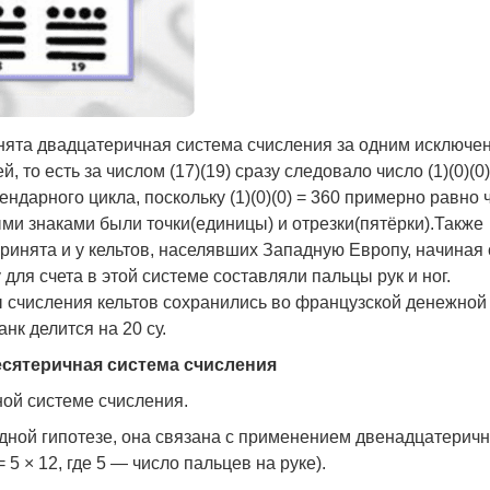
инята двадцатеричная система счисления за одним исключе
, то есть за числом (17)(19) сразу следовало число (1)(0)(0)
ндарного цикла, поскольку (1)(0)(0) = 360 примерно равно 
ыми знаками были точки(единицы) и отрезки(пятёрки).Также
инята и у кельтов, населявших Западную Европу, начиная 
для счета в этой системе составляли пальцы рук и ног.
 счисления кельтов сохранились во французской денежной
нк делится на 20 су.
есятеричная система счисления
ной системе счисления.
дной гипотезе, она связана с применением двенадцатерич
 5 × 12, где 5 — число пальцев на руке).