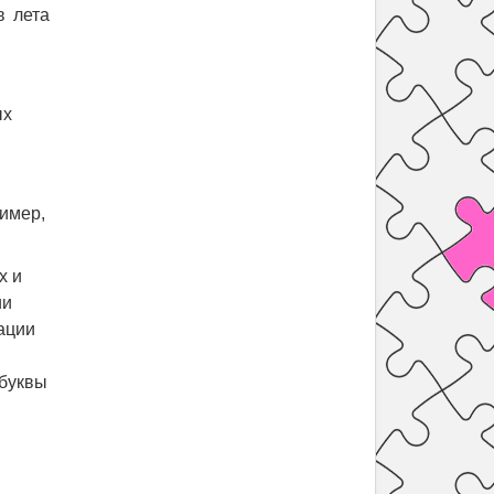
в лета
ых
ример,
х и
ии
ации
 буквы