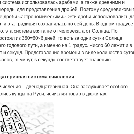
 система использовалась арабами, а также древними и
чередь, для представления дробей. Поэтому средневековы
е дроби «астрономическими». Эти дроби использовались д
 и эта традиция сохранилась по сей день. В одном градусе
, эта система взята не от человека, а от Солнца. По
стоял из 360=60×6 дней, то есть за одни сутки Солнце
го годового пути, а именно на 1 градус. Число 60 лежит и в
т и секунд. Представление времени в виде количества суто
 часов, m минут, s секунд» соответствует значению
цатеричная система счисления
счисления – двенадцатеричная. Она заслуживает особого
ались купцы на Руси, исчисляя товар в дюжинах.