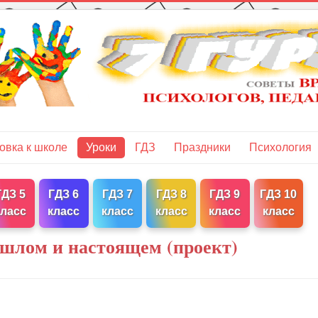
овка к школе
Уроки
ГДЗ
Праздники
Психология
ГДЗ 5
ГДЗ 6
ГДЗ 7
ГДЗ 8
ГДЗ 9
ГДЗ 10
класс
класс
класс
класс
класс
класс
шлом и настоящем (проект)