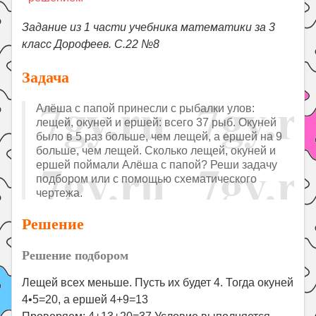
Праздники
Задание из 1 части учебника математики за 3
Психология
класс Дорофеев. С.22 №8
Летом!
Задача
Поиск
Алёша с папой принесли с рыбалки улов:
лещей, окуней и ершей: всего 37 рыб. Окуней
было в 5 раз больше, чем лещей, а ершей на 9
больше, чем лещей. Сколько лещей, окуней и
ершей поймали Алёша с папой? Реши задачу
подбором или с помощью схематического
чертежа.
Решение
Решение подбором
Лещей всех меньше. Пусть их будет 4. Тогда окуней
4•5=20, а ершей 4+9=13