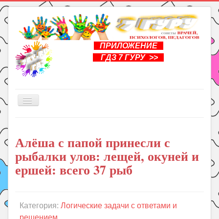
ПРИЛОЖЕНИЕ
ГДЗ 7 ГУРУ >>
Включить/
выключить
навигацию
Главная
Алёша с папой принесли с
Книги
рыбалки улов: лещей, окуней и
Рукоделие
ершей: всего 37 рыб
Подготовка к школе
Уроки
Категория:
Логические задачи с ответами и
ГДЗ
решением