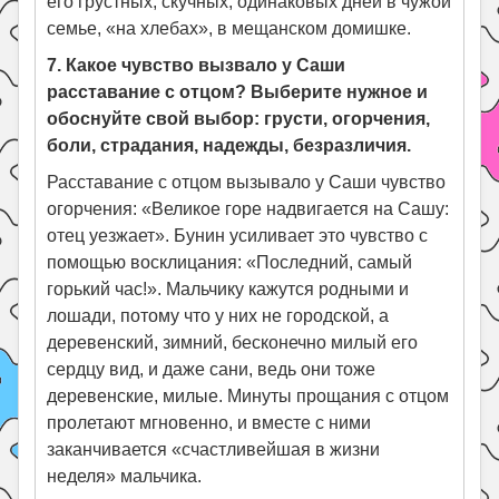
его грустных, скучных, одинаковых дней в чужой
семье, «на хлебах», в мещанском домишке.
7. Какое чувство вызвало у Саши
расставание с отцом? Выберите нужное и
обоснуйте свой выбор: грусти, огорчения,
боли, страдания, надежды, безразличия.
Расставание с отцом вызывало у Саши чувство
огорчения: «Великое горе надвигается на Сашу:
отец уезжает». Бунин усиливает это чувство с
помощью восклицания: «Последний, самый
горький час!». Мальчику кажутся родными и
лошади, потому что у них не городской, а
деревенский, зимний, бесконечно милый его
сердцу вид, и даже сани, ведь они тоже
деревенские, милые. Минуты прощания с отцом
пролетают мгновенно, и вместе с ними
заканчивается «счастливейшая в жизни
неделя» мальчика.