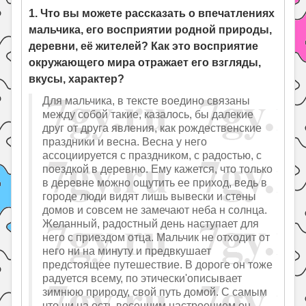
1. Что вы можете рассказать о впечатлениях
мальчика, его восприятии родной природы,
деревни, её жителей? Как это восприятие
окружающего мира отражает его взгляды,
вкусы, характер?
Для мальчика, в тексте воедино связаны
между собой такие, казалось, бы далекие
друг от друга явления, как рождественские
праздники и весна. Весна у него
ассоциируется с праздником, с радостью, с
поездкой в деревню. Ему кажется, что только
в деревне можно ощутить ее приход, ведь в
городе люди видят лишь вывески и стены
домов и совсем не замечают неба н солнца.
Желанный, радостный день наступает для
него с приездом отца. Мальчик не отходит от
него ни на минуту и предвкушает
предстоящее путешествие. В дороге он тоже
радуется всему, по этически'описывает
зимнюю природу, свой путь домой. С самым
что ни на есть весенним настроением он