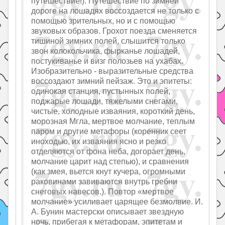
путешествие!). Путешествие по зимней
дороге на лошадях воссоздается не только с
помощью зрительных, но и с помощью
звуковых образов. Грохот поезда сменяется
тишиной зимних полей, слышится только
звон колокольчика, фырканье лошадей,
постукиванье и визг полозьев на ухабах.
Изобразительно - выразительные средства
воссоздают зимний пейзаж. Это и эпитеты:
одинокая станция, пустынных полей,
поджарые лошади, тяжелыми снегами,
чистые, холодные изваяния, короткий день,
морозная Мгла, мертвое молчание, теплым
паром и другие метафоры (коренник сеет
иноходью, их изваяния ясно и резко
отделяются от фона неба, догорает день,
молчание царит над степью), и сравнения
(как змея, вьется кнут кучера, огромными
раковинами завиваются внутрь гребни
снеговых навесов.). Повтор «мертвое
молчание» усиливает царящее безмолвие. И.
А. Бунин мастерски описывает звездную
ночь, прибегая к метафорам, эпитетам и