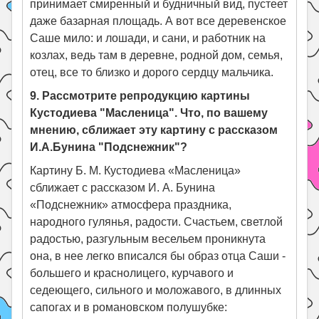
принимает смиренный и будничный вид, пустеет
даже базарная площадь. А вот все деревенское
Саше мило: и лошади, и сани, и работник на
козлах, ведь там в деревне, родной дом, семья,
отец, все то близко и дорого сердцу мальчика.
9. Рассмотрите репродукцию картины
Кустодиева "Масленица". Что, по вашему
мнению, сближает эту картину с рассказом
И.А.Бунина "Подснежник"?
Картину Б. М. Кустодиева «Масленица»
сближает с рассказом И. А. Бунина
«Подснежник» атмосфера праздника,
народного гулянья, радости. Счастьем, светлой
радостью, разгульным весельем проникнута
она, в нее легко вписался бы образ отца Саши -
большего и краснолицего, курчавого и
седеющего, сильного и моложавого, в длинных
сапогах и в романовском полушубке: