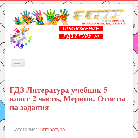
ПРИЛОЖЕНИЕ
ГДЗ 7 ГУРУ >>
Включить/
выключить
навигацию
Главная
ГДЗ Литература учебник 5
Книги
класс 2 часть, Меркин. Ответы
Рукоделие
на задания
Подготовка к школе
Уроки
Категория:
Литература
ГДЗ