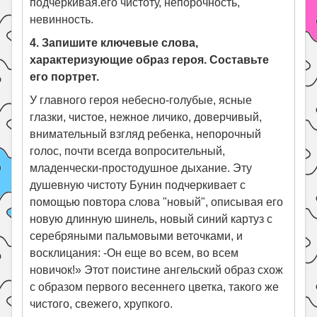
подчеркивая.его чистоту, непорочность,
невинность.
4. Запишите ключевые слова,
характеризующие образ героя. Составьте
его портрет.
У главного героя небесно-голубые, ясные
глазки, чистое, нежное личико, доверчивый,
внимательный взгляд ребенка, непорочный
голос, почти всегда вопросительный,
младенчески-простодушное дыхание. Эту
душевную чистоту Бунин подчеркивает с
помощью повтора слова "новый", описывая его
новую длинную шинель, новый синий картуз с
серебряными пальмовыми веточками, и
восклицания: -Он еще во всем, во всем
новичок!» Этот поистине ангельский образ схож
с образом первого весеннего цветка, такого же
чистого, свежего, хрупкого.