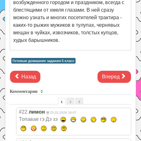
возбужденного городом и праздником, всегда с
блестящими от хмеля глазами. В ней сразу
можно узнать и многих посетителей трактира -
каких-то рыжих мужиков в тулупах, чернявых
мещан в чуйках, извозчиков, толстых купцов,
худых барышников.
Готовые домашние задания 5 класс
Назад
Вперед
Комментарии
1
2
3
#22
лимон
25.02.2026 16:07
Топавае гэ Дэ зэ