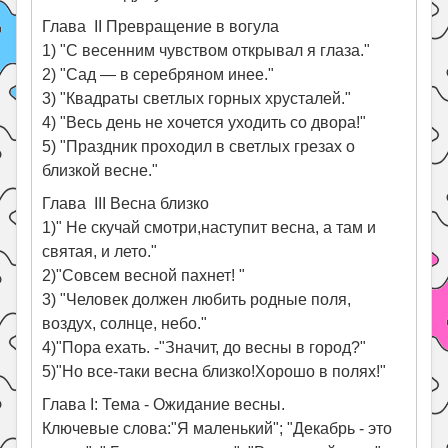
Глава II Превращение в вогула
1) "С весенним чувством открывал я глаза."
2) "Сад — в серебряном инее."
3) "Квадраты светлых горных хрусталей."
4) "Весь день не хочется уходить со двора!"
5) "Праздник проходил в светлых грезах о
близкой весне."
Глава III Весна близко
1)" Не скучай смотри,наступит весна, а там и
святая, и лето."
2)"Совсем весной пахнет! "
3) "Человек должен любить родные поля,
воздух, солнце, небо."
4)"Пора ехать. -"Значит, до весны в город?"
5)"Но все-таки весна близко!Хорошо в полях!"
Глава I: Тема - Ожидание весны.
Ключевые слова:"Я маленький"; "Декабрь - это