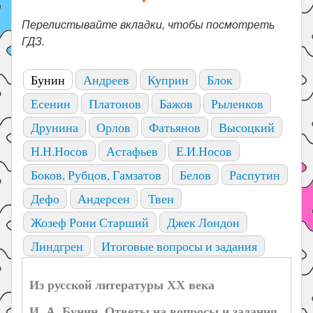
Перелистывайте вкладки, чтобы посмотреть
ГДЗ.
Бунин
Андреев
Куприн
Блок
Есенин
Платонов
Бажов
Рыленков
Друнина
Орлов
Фатьянов
Высоцкий
Н.Н.Носов
Астафьев
Е.И.Носов
Боков, Рубцов, Гамзатов
Белов
Распутин
Дефо
Андерсен
Твен
Жозеф Рони Старший
Джек Лондон
Линдгрен
Итоговые вопросы и задания
Из русской литературы ХХ века
И. А. Бунин. Ответы на вопросы и задания