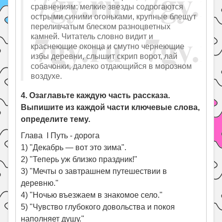
сравнениям: мелкие звезды содрогаются
острыми синими огоньками, крупные блещут
переливчатым блеском разноцветных
камней. Читатель словно видит и
краснеющие оконца и смутно чернеющие
избы деревни, слышит скрип ворот, лай
собачонки, далеко отдающийся в морозном
воздухе.
4. Озаглавьте каждую часть рассказа.
Выпишите из каждой части ключевые слова,
определите тему.
Глава I Путь - дорога
1) "Декабрь — вот это зима".
2) "Теперь уж близко праздник!"
3) "Мечты о завтрашнем путешествии в
деревню."
4) "Ночью въезжаем в знакомое село."
5) "Чувство глубокого довольства и покоя
наполняет душу."