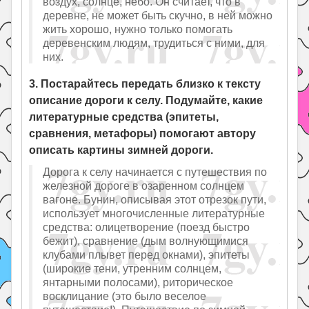
воздух, солнце, небо. Он считает, что в
деревне, не может быть скучно, в ней можно
жить хорошо, нужно только помогать
деревенским людям, трудиться с ними, для
них.
3. Постарайтесь передать близко к тексту
описание дороги к селу. Подумайте, какие
литературные средства (эпитеты,
сравнения, метафоры) помогают автору
описать картины зимней дороги.
Дорога к селу начинается с путешествия по
железной дороге в озаренном солнцем
вагоне. Бунин, описывая этот отрезок пути,
использует многочисленные литературные
средства: олицетворение (поезд быстро
бежит), сравнение (дым волнующимися
клубами плывет перед окнами), эпитеты
(широкие тени, утренним солнцем,
янтарными полосами), риторическое
восклицание (это было веселое