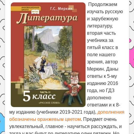
Праздники
Продолжаем
изучать русскую
Психология
и зарубежную
Летом!
литературу,
Поиск
вторая часть
учебника за
пятый класс в
поле нашего
зрения, автор
Меркин. Даны
ответы к 5-му
изданию 2016
года, но ГДЗ
дополнено
ответами и к 8-
му изданию (учебники 2019-2021 года),
дополнения
обозначены оранжевым цветом
. Предмет очень
увлекательный, главное - научиться рассуждать, и
тогда у вас будут по литературе одни пятерки. Но