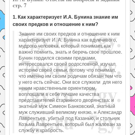
стр. 7
1. Как характеризует И.А. Бунина знание им
своих предков и отношение к ним?
Знание им своих предков и отношение к ним
характеризует И. А. Бунина как вдумчивого,
мудрого человека, который понимает, как
важно помнить, знать и беречь свое прошлое.
Бунин гордился своими предками,
интересовался своей родословной, изучал
историю своей семьи, потому что понимал,
что именно им своим родичам обязан тем что
у него есть сейчас. Они все служили для него
неким нравственным ориентиром,
воплощали в себе лучшие качества
представителей старинного дворянства: и
знатный муж Симеон Банковский, знатный
муж служивший великому князю, н Александр
Лаврентьев, убитый под Казанью, и стольник
Козьма Лаврентьев, который был жалован за
службу и храбрость.