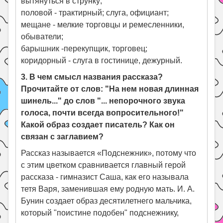
вытянуться в струнку;
половой - трактирный; слуга, официант;
мещане - мелкие торговцы и ремесленники,
обыватели;
барышник -перекупщик, торговец;
коридорный - слуга в гостинице, дежурный.
3. В чем смысл названия рассказа?
Прочитайте от слов: "На нем новая длинная
шинель..." до слов "... непорочного звука
голоса, почти всегда вопросительного!"
Какой образ создает писатель? Как он
связан с заглавием?
Рассказ называется «Подснежник», потому что
с этим цветком сравнивается главный герой
рассказа - гимназист Саша, как его называла
тетя Варя, заменившая ему родную мать. И. А.
Бунин создает образ десятилетнего мальчика,
который "поистине подобен" подснежнику,