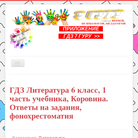
ПРИЛОЖЕНИЕ
ГДЗ 7 ГУРУ >>
Включить/
выключить
навигацию
Главная
ГДЗ Литература 6 класc, 1
Книги
часть учебника, Коровина.
Рукоделие
Ответы на задания,
Подготовка к школе
фонохрестоматия
Уроки
ГДЗ