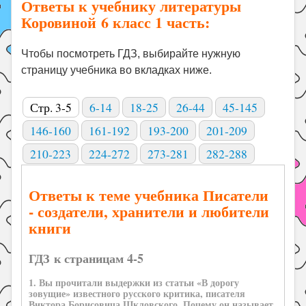
Ответы к учебнику литературы
Коровиной 6 класс 1 часть:
Чтобы посмотреть ГДЗ, выбирайте нужную
страницу учебника во вкладках ниже.
Стр. 3-5
6-14
18-25
26-44
45-145
146-160
161-192
193-200
201-209
210-223
224-272
273-281
282-288
Ответы к теме учебника Писатели
- создатели, хранители и любители
книги
ГДЗ к страницам 4-5
1. Вы прочитали выдержки из статьи «В дорогу
зовущие» известного русского критика, писателя
Виктора Борисовича Шкловского. Почему он называет