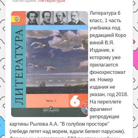
Категория:
Литература
Праздники
Психология
Литература 6
класc, 1 часть
Летом!
учебника под
Поиск
редакцией Коро
виной В.Я.
Издание, к
которому уже
прилагается
фонохрестомат
ия. Номер
издания не
указан, год 2018.
На переплете
фрагмент
репродукции
картины Рылова А.А. "В голубом просторе"
(лебеди летят над морем, вдали белеет парусник).