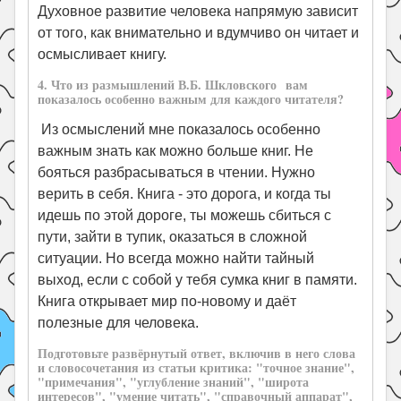
Духовное развитие человека напрямую зависит
от того, как внимательно и вдумчиво он читает и
осмысливает книгу.
4. Что из размышлений В.Б. Шкловского вам
показалось особенно важным для каждого читателя?
Из осмыслений мне показалось особенно
важным знать как можно больше книг. Не
бояться разбрасываться в чтении. Нужно
верить в себя. Книга - это дорога, и когда ты
идешь по этой дороге, ты можешь сбиться с
пути, зайти в тупик, оказаться в сложной
ситуации. Но всегда можно найти тайный
выход, если с собой у тебя сумка книг в памяти.
Книга открывает мир по-новому и даёт
полезные для человека.
Подготовьте развёрнутый ответ, включив в него слова
и словосочетания из статьи критика: "точное знание",
"примечания", "углубление знаний", "широта
интересов", "умение читать", "справочный аппарат",