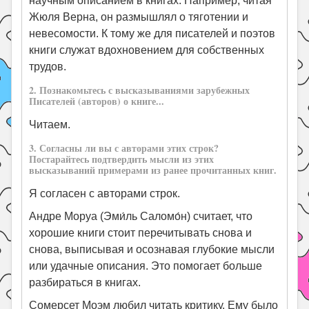
научным описанием в книгах. Например, читая
Жюля Верна, он размышлял о тяготении и
невесомости. К тому же для писателей и поэтов
книги служат вдохновением для собственных
трудов.
2. Познакомьтесь с высказываниями зарубежных
Писателей (авторов) о книге...
Читаем.
3. Согласны ли вы с авторами этих строк?
Постарайтесь подтвердить мысли из этих
высказываний примерами из ранее прочитанных книг.
Я согласен с авторами строк.
Андре Моруа (Эми́ль Саломо́н) считает, что
хорошие книги стоит перечитывать снова и
снова, выписывая и осознавая глубокие мысли
или удачные описания. Это помогает больше
разбираться в книгах.
Сомерсет Моэм любил читать критику. Ему было