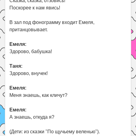
Сказка, сказка, отзовись!
Поскорее к нам явись!
В зал под фонограмму входит Емеля,
пританцовывает.
Емеля:
Здорово, бабушка!
Таня:
Здорово, внучек!
Емеля:
Меня знаешь, как кличут?
Емеля:
А знаешь, откуда я?
(Дети: из сказки "По щучьему веленью").