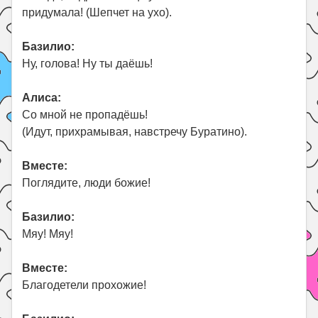
придумала! (Шепчет на ухо).
Базилио:
Ну, голова! Ну ты даёшь!
Алиса:
Со мной не пропадёшь!
(Идут, прихрамывая, навстречу Буратино).
Вместе:
Поглядите, люди божие!
Базилио:
Мяу! Мяу!
Вместе:
Благодетели прохожие!