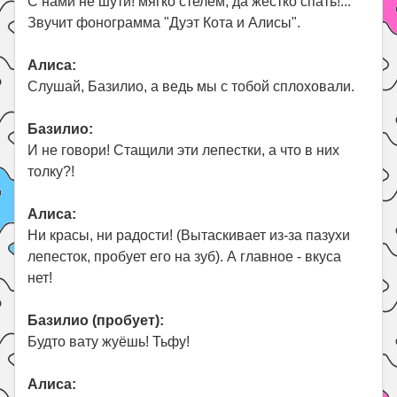
С нами не шути! мягко стелем, да жёстко спать!...
Звучит фонограмма "Дуэт Кота и Алисы".
Алиса:
Слушай, Базилио, а ведь мы с тобой сплоховали.
Базилио:
И не говори! Стащили эти лепестки, а что в них
толку?!
Алиса:
Ни красы, ни радости! (Вытаскивает из-за пазухи
лепесток, пробует его на зуб). А главное - вкуса
нет!
Базилио (пробует):
Будто вату жуёшь! Тьфу!
Алиса: