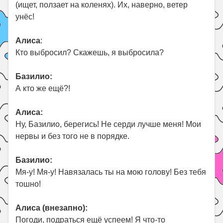
(ищет, ползает на коленях). Их, наверно, ветер
унёс!
Алиса
:
Кто выбросил? Скажешь, я выбросила?
Базилио:
А кто же ещё?!
Алиса:
Ну, Базилио, берегись! Не серди лучше меня! Мои
нервы и без того не в порядке.
Базилио:
Мя-у! Мя-у! Навязалась ты на мою голову! Без тебя
тошно!
Алиса (внезапно):
Погоди, подраться ещё успеем! Я что-то