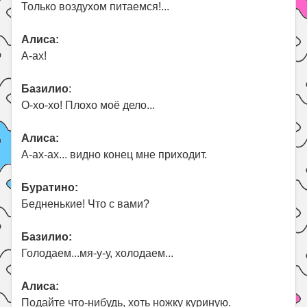
Только воздухом питаемся!...
Алиса:
А-ах!
Базилио
:
О-хо-хо! Плохо моё дело...
Алиса:
А-ах-ах... видно конец мне приходит.
Буратино:
Бедненькие! Что с вами?
Базилио:
Голодаем...мя-у-у, холодаем...
Алиса:
Подайте что-нибудь, хоть ножку куриную.