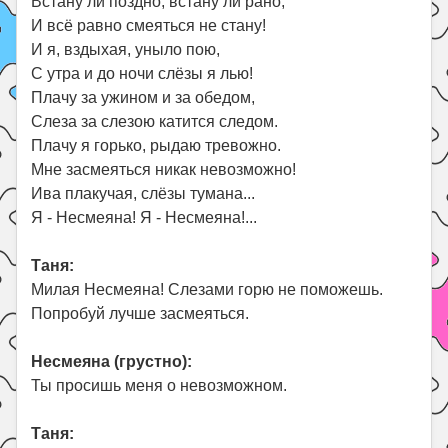
Встану ли поздно, встану ли рано,
И всё равно смеяться не стану!
И я, вздыхая, уныло пою,
С утра и до ночи слёзы я лью!
Плачу за ужином и за обедом,
Слеза за слезою катится следом.
Плачу я горько, рыдаю тревожно.
Мне засмеяться никак невозможно!
Ива плакучая, слёзы тумана...
Я - Несмеяна! Я - Несмеяна!...
Таня:
Милая Несмеяна! Слезами горю не поможешь.
Попробуй лучше засмеяться.
Несмеяна (грустно):
Ты просишь меня о невозможном.
Таня: