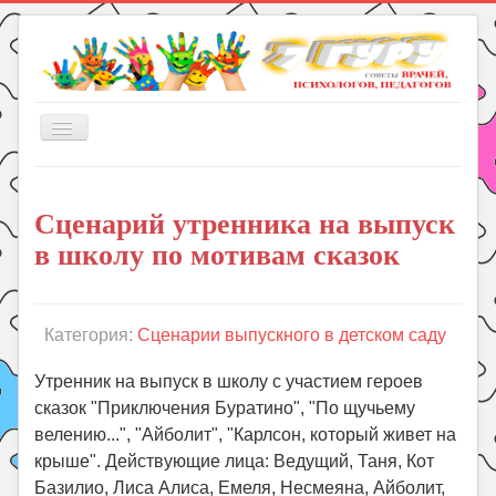
Включить/
выключить
навигацию
Главная
Сценарий утренника на выпуск
Книги
в школу по мотивам сказок
Рукоделие
Подготовка к школе
Уроки
Категория:
Сценарии выпускного в детском саду
ГДЗ
Утренник на выпуск в школу с участием героев
Праздники
сказок "Приключения Буратино", "По щучьему
велению...", "Айболит", "Карлсон, который живет на
Психология
крыше". Действующие лица: Ведущий, Таня, Кот
Летом!
Базилио, Лиса Алиса, Емеля, Несмеяна, Айболит,