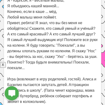
Я - Карлсон, я - весёлый малыш,
Я объедаюсь кашей манной...
Конечно, если в каше ... мёд,
Любой малыш меня поймёт.
Привет, ребята! Я знал, что вы без меня не
обойдётесь! Скажите, кто самый умный и учёный?
А кто самый красивый? А кто самый лучший друг?
Я самый лучший выдумщик игр! Положите все руки
на колени. Я буду говорить: "Поехали!", а вы
должны хлопать руками по коленям. Я скажу "Нос"
- вы берётесь за нос, скажу "Ухо" - берётесь за уши.
Понятно? Тогда будьте внимательны! Поехали,
X
поехали...
Игра (вовлекает в игру родителей, гостей). Алиса и
Базилио пытаются запутать детей. Аттракцион
"Соберись в школу". (Папа чинит карандаш, мама
делает бутерброд, ребёнок собирает портфель и
звонит в колокольчик).