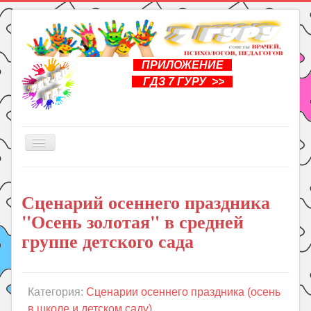
ПРИЛОЖЕНИЕ
ГДЗ 7 ГУРУ >>
Включить/
выключить
навигацию
Главная
Сценарий осеннего праздника
Книги
"Осень золотая" в средней
Рукоделие
группе детского сада
Подготовка к школе
Уроки
Категория:
Сценарии осеннего праздника (осень
ГДЗ
в школе и детском саду)