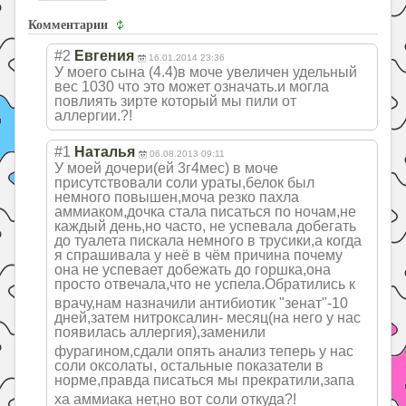
Комментарии
#2
Евгения
16.01.2014 23:36
У моего сына (4.4)в моче увеличен удельный
вес 1030 что это может означать.и могла
повлиять зирте который мы пили от
аллергии.?!
#1
Наталья
06.08.2013 09:11
У моей дочери(ей 3г4мес) в моче
присутствовали соли ураты,белок был
немного повышен,моча резко пахла
аммиаком,дочка стала писаться по ночам,не
каждый день,но часто, не успевала добегать
до туалета пискала немного в трусики,а когда
я спрашивала у неё в чём причина почему
она не успевает добежать до горшка,она
просто отвечала,что не успела.Обратили
сь к
врачу,нам назначили антибиотик "зенат"-10
дней,затем нитроксалин- месяц(на него у нас
появилась аллергия),замен
или
фурагином,сдали опять анализ теперь у нас
соли оксолаты, остальные показатели в
норме,правда писаться мы прекратили,запа
ха аммиака нет,но вот соли откуда?!