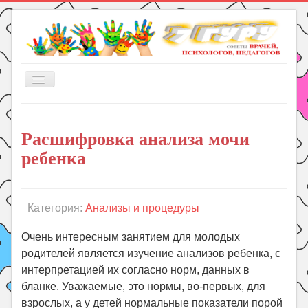
Включить/
выключить
навигацию
Главная
Расшифровка анализа мочи
Книги
ребенка
Рукоделие
Подготовка к школе
Уроки
Категория:
Анализы и процедуры
ГДЗ
Очень интересным занятием для молодых
Праздники
родителей является изучение анализов ребенка, с
интерпретацией их согласно норм, данных в
Психология
бланке. Уважаемые, это нормы, во-первых, для
Летом!
взрослых, а у детей нормальные показатели порой