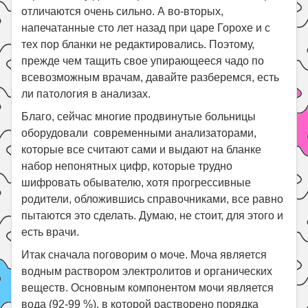
отличаются очень сильно. А во-вторых,
Поиск
напечатанные сто лет назад при царе Горохе и с
тех пор бланки не редактировались. Поэтому,
прежде чем тащить свое упирающееся чадо по
всевозможным врачам, давайте разберемся, есть
ли патология в анализах.
Благо, сейчас многие продвинутые больницы
оборудовали современными анализаторами,
которые все считают сами и выдают на бланке
набор непонятных цифр, которые трудно
шифровать обывателю, хотя прогрессивные
родители, обложившись справочниками, все равно
пытаются это сделать. Думаю, не стоит, для этого и
есть врачи.
Итак сначала поговорим о моче. Моча является
водным раствором электролитов и органических
веществ. Основным компонентом мочи является
вода (92-99 %), в которой растворено порядка