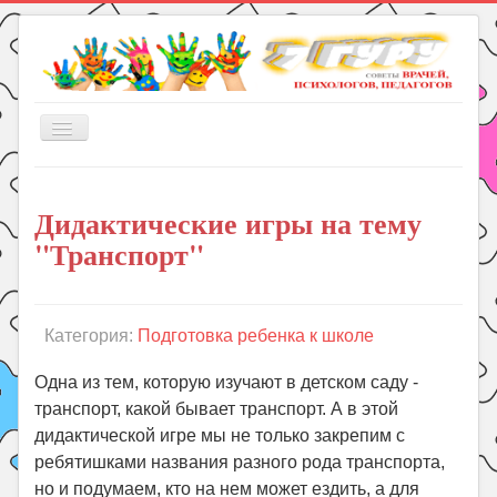
Включить/
выключить
навигацию
Главная
Дидактические игры на тему
Книги
"Транспорт"
Рукоделие
Подготовка к школе
Уроки
Категория:
Подготовка ребенка к школе
ГДЗ
Одна из тем, которую изучают в детском саду -
Праздники
транспорт, какой бывает транспорт. А в этой
дидактической игре мы не только закрепим с
Психология
ребятишками названия разного рода транспорта,
Летом!
но и подумаем, кто на нем может ездить, а для