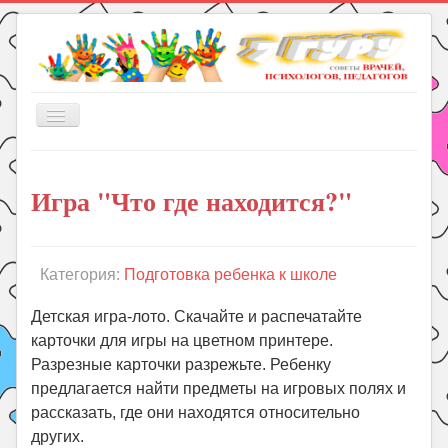
Включить/
выключить
навигацию
Главная
Игра "Что где находится?"
Книги
Рукоделие
Подготовка к школе
Категория:
Подготовка ребенка к школе
Уроки
Детская игра-лото. Скачайте и распечатайте
ГДЗ
карточки для игры на цветном принтере.
Разрезные карточки разрежьте. Ребенку
Праздники
предлагается найти предметы на игровых полях и
Психология
рассказать, где они находятся относительно
Летом!
других.