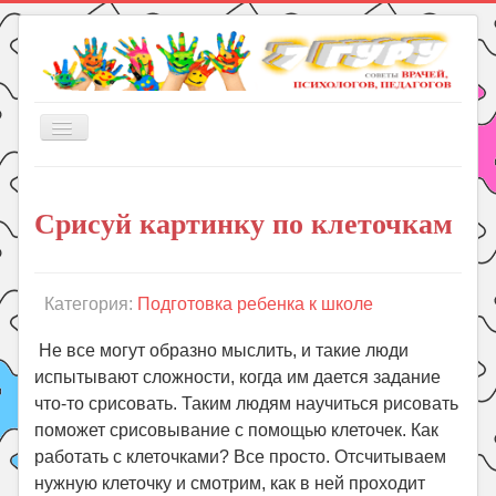
Включить/
выключить
навигацию
Главная
Срисуй картинку по клеточкам
Книги
Рукоделие
Подготовка к школе
Категория:
Подготовка ребенка к школе
Уроки
Не все могут образно мыслить, и такие люди
ГДЗ
испытывают сложности, когда им дается задание
что-то срисовать. Таким людям научиться рисовать
Праздники
поможет срисовывание с помощью клеточек. Как
Психология
работать с клеточками? Все просто. Отсчитываем
Летом!
нужную клеточку и смотрим, как в ней проходит