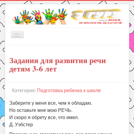
Включить/
выключить
навигацию
Главная
Задания для развития речи
Книги
детям 3-6 лет
Рукоделие
Подготовка к школе
Уроки
Категория:
Подготовка ребенка к школе
ГДЗ
Заберите у меня все, чем я обладаю.
Праздники
Но оставьте мне мою РЕЧЬ.
И скоро я обрету все, что имел.
Психология
Д. Уэбстер
Летом!