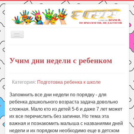
Включить/
выключить
навигацию
Главная
Учим дни недели с ребенком
Книги
Рукоделие
Подготовка к школе
Категория:
Подготовка ребенка к школе
Уроки
Запомнить все дни недели по порядку - для
ГДЗ
ребенка дошкольного возраста задача довольно
сложная. Мало кто из детей 5-6 и даже 7 лет может
Праздники
их все перечислить без запинки. Но тема эта
Психология
важная и познакомить малыша с названиями дней
Летом!
недели и их порядком необходимо еще в детском